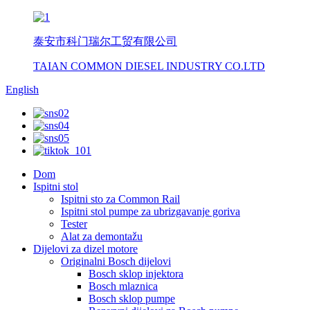
泰安市科门瑞尔工贸有限公司
TAIAN COMMON DIESEL INDUSTRY CO.LTD
English
Dom
Ispitni stol
Ispitni sto za Common Rail
Ispitni stol pumpe za ubrizgavanje goriva
Tester
Alat za demontažu
Dijelovi za dizel motore
Originalni Bosch dijelovi
Bosch sklop injektora
Bosch mlaznica
Bosch sklop pumpe