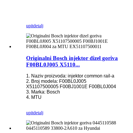
upit
detalj
Originalni Bosch injektor dizel goriva
F00BL0J005 X5110...
1. Naziv proizvoda: injektor common rail-a
2. Broj modela: F00BL0J005
X51107500005 F00BJ1001E F00BL0J004
3. Marka: Bosch
4. MTU
upit
detalj