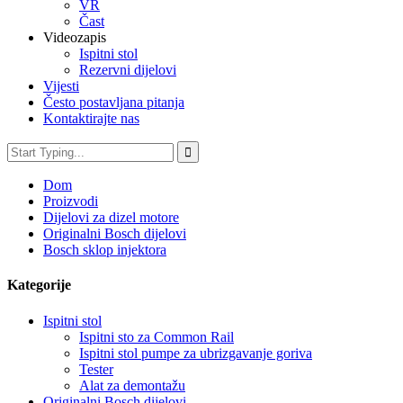
VR
Čast
Videozapis
Ispitni stol
Rezervni dijelovi
Vijesti
Često postavljana pitanja
Kontaktirajte nas
Dom
Proizvodi
Dijelovi za dizel motore
Originalni Bosch dijelovi
Bosch sklop injektora
Kategorije
Ispitni stol
Ispitni sto za Common Rail
Ispitni stol pumpe za ubrizgavanje goriva
Tester
Alat za demontažu
Originalni Bosch dijelovi