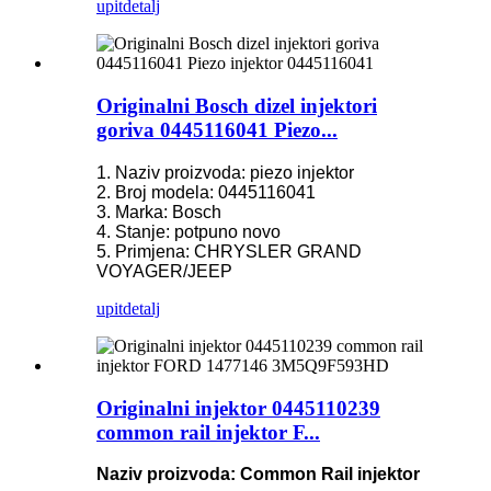
upit
detalj
Originalni Bosch dizel injektori
goriva 0445116041 Piezo...
1. Naziv proizvoda: piezo injektor
2. Broj modela: 0445116041
3. Marka: Bosch
4. Stanje: potpuno novo
5. Primjena: CHRYSLER GRAND
VOYAGER/JEEP
upit
detalj
Originalni injektor 0445110239
common rail injektor F...
Naziv proizvoda: Common Rail injektor