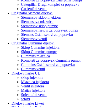
Kompleti za popravku Caterpillar pumpi
Caterpillar Drugi komplet za popravku
Gusjenični ventil
Originalni Siemens dijelovi
Siemensov sklop injektora
Siemensova mlaznica
Siemensov sklop pumpe
Siemensovi setovi za popravak pumpi
Siemens Ostali setovi za popravku
Siemensov ventil
Originalni Cummins dijelovi
Sklop Cummins injektora
Sklop Cummins pumpe
Cummins mlaznica
Kompleti za popravak Cummins pumpi
Cummins Ostali setovi za popravku
Cummins ventil
Dijelovi marke UD
sklop injektora
Mlaznica injektora
Ventil injektora
Matica injektora
Solenoidni ventil
setovi
Dijelovi marke Liwei