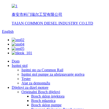
泰安市科门瑞尔工贸有限公司
TAIAN COMMON DIESEL INDUSTRY CO.LTD
English
Dom
Ispitni stol
Ispitni sto za Common Rail
Ispitni stol pumpe za ubrizgavanje goriva
Tester
Alat za demontažu
Dijelovi za dizel motore
Originalni Bosch dijelovi
Bosch sklop injektora
Bosch mlaznica
Bosch sklop pumpe