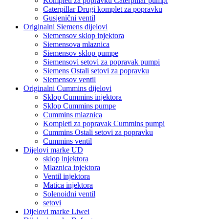
Kompleti za popravku Caterpillar pumpi
Caterpillar Drugi komplet za popravku
Gusjenični ventil
Originalni Siemens dijelovi
Siemensov sklop injektora
Siemensova mlaznica
Siemensov sklop pumpe
Siemensovi setovi za popravak pumpi
Siemens Ostali setovi za popravku
Siemensov ventil
Originalni Cummins dijelovi
Sklop Cummins injektora
Sklop Cummins pumpe
Cummins mlaznica
Kompleti za popravak Cummins pumpi
Cummins Ostali setovi za popravku
Cummins ventil
Dijelovi marke UD
sklop injektora
Mlaznica injektora
Ventil injektora
Matica injektora
Solenoidni ventil
setovi
Dijelovi marke Liwei