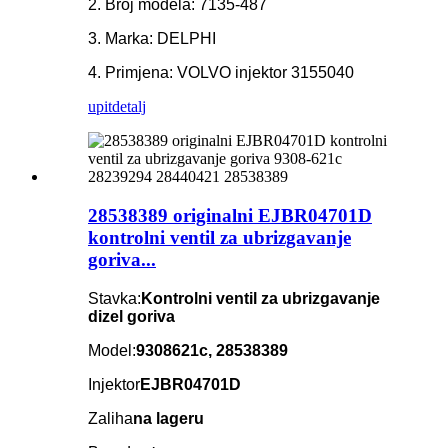
2. Broj modela: 7135-487
3. Marka: DELPHI
4. Primjena: VOLVO injektor 3155040
upit
detalj
28538389 originalni EJBR04701D
kontrolni ventil za ubrizgavanje
goriva...
Stavka:
Kontrolni ventil za ubrizgavanje
dizel goriva
Model:
9308621c, 28538389
Injektor
EJBR04701D
Zaliha
na lageru