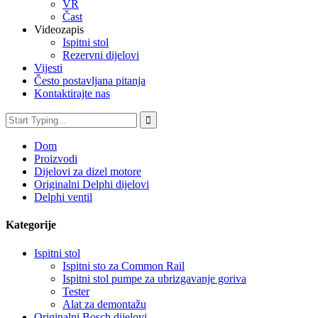
VR
Čast
Videozapis
Ispitni stol
Rezervni dijelovi
Vijesti
Često postavljana pitanja
Kontaktirajte nas
Dom
Proizvodi
Dijelovi za dizel motore
Originalni Delphi dijelovi
Delphi ventil
Kategorije
Ispitni stol
Ispitni sto za Common Rail
Ispitni stol pumpe za ubrizgavanje goriva
Tester
Alat za demontažu
Originalni Bosch dijelovi