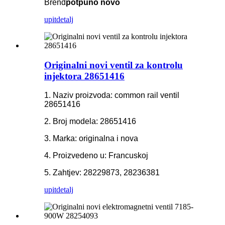
Brend
potpuno novo
upit
detalj
Originalni novi ventil za kontrolu
injektora 28651416
1. Naziv proizvoda: common rail ventil
28651416
2. Broj modela: 28651416
3. Marka: originalna i nova
4. Proizvedeno u: Francuskoj
5. Zahtjev: 28229873, 28236381
upit
detalj