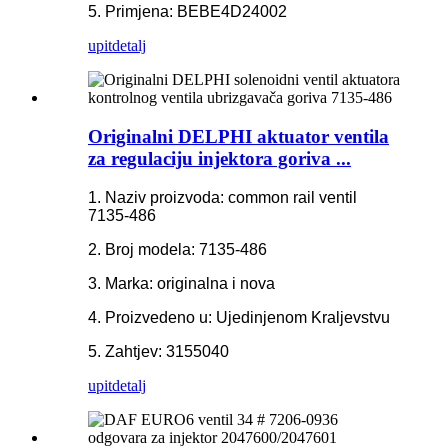
5. Primjena: BEBE4D24002
upit
detalj
Originalni DELPHI aktuator ventila
za regulaciju injektora goriva ...
1. Naziv proizvoda: common rail ventil
7135-486
2. Broj modela: 7135-486
3. Marka: originalna i nova
4. Proizvedeno u: Ujedinjenom Kraljevstvu
5. Zahtjev: 3155040
upit
detalj