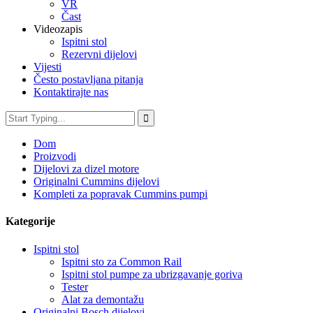
VR
Čast
Videozapis
Ispitni stol
Rezervni dijelovi
Vijesti
Često postavljana pitanja
Kontaktirajte nas
Dom
Proizvodi
Dijelovi za dizel motore
Originalni Cummins dijelovi
Kompleti za popravak Cummins pumpi
Kategorije
Ispitni stol
Ispitni sto za Common Rail
Ispitni stol pumpe za ubrizgavanje goriva
Tester
Alat za demontažu
Originalni Bosch dijelovi