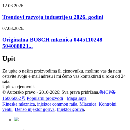
12.03.2026.
Trendovi razvoja industrije u 2026. godini
07.03.2026.
Originalna BOSCH mlaznica 0445110248
504088823...
Upit
Za upite o našim proizvodima ili cjenovniku, molimo vas da nam
ostavite svoju e-mail adresu i mi ćemo vas kontaktirati u roku od 24
sata.
Upit za cjenovnik
© Autorsko pravo - 2010-2026: Sva prava pridržana.
鲁ICP备
16006062号
Popularni proizvodi
-
Mapa sajta
Kineska mlaznica
,
injektor common raila
,
Mlaznica
,
Kontrolni
ventil
,
Denso injektor goriva
,
Injektor goriva
,