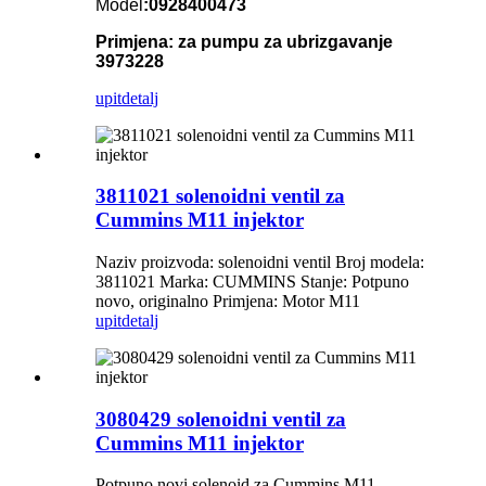
Model
:0928400473
Primjena: za pumpu za ubrizgavanje
3973228
upit
detalj
3811021 solenoidni ventil za
Cummins M11 injektor
Naziv proizvoda: solenoidni ventil Broj modela:
3811021 Marka: CUMMINS Stanje: Potpuno
novo, originalno Primjena: Motor M11
upit
detalj
3080429 solenoidni ventil za
Cummins M11 injektor
Potpuno novi solenoid za Cummins M11