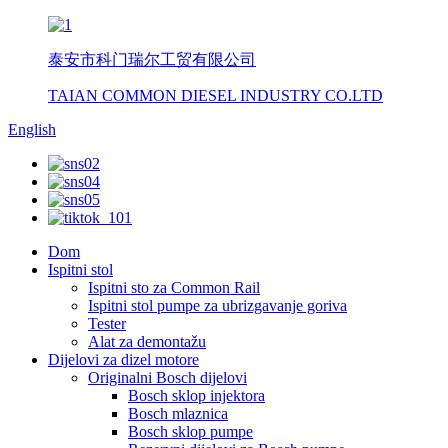
泰安市科门瑞尔工贸有限公司
TAIAN COMMON DIESEL INDUSTRY CO.LTD
English
Dom
Ispitni stol
Ispitni sto za Common Rail
Ispitni stol pumpe za ubrizgavanje goriva
Tester
Alat za demontažu
Dijelovi za dizel motore
Originalni Bosch dijelovi
Bosch sklop injektora
Bosch mlaznica
Bosch sklop pumpe