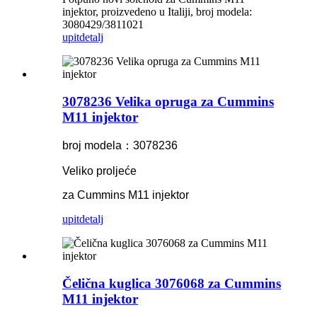
injektor, proizvedeno u Italiji, broj modela:
3080429/3811021
upit
detalj
3078236 Velika opruga za Cummins
M11 injektor
broj modela：3078236
Veliko proljeće
za Cummins M11 injektor
upit
detalj
Čelična kuglica 3076068 za Cummins
M11 injektor