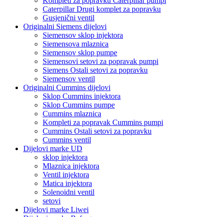
Kompleti za popravku Caterpillar pumpi
Caterpillar Drugi komplet za popravku
Gusjenični ventil
Originalni Siemens dijelovi
Siemensov sklop injektora
Siemensova mlaznica
Siemensov sklop pumpe
Siemensovi setovi za popravak pumpi
Siemens Ostali setovi za popravku
Siemensov ventil
Originalni Cummins dijelovi
Sklop Cummins injektora
Sklop Cummins pumpe
Cummins mlaznica
Kompleti za popravak Cummins pumpi
Cummins Ostali setovi za popravku
Cummins ventil
Dijelovi marke UD
sklop injektora
Mlaznica injektora
Ventil injektora
Matica injektora
Solenoidni ventil
setovi
Dijelovi marke Liwei