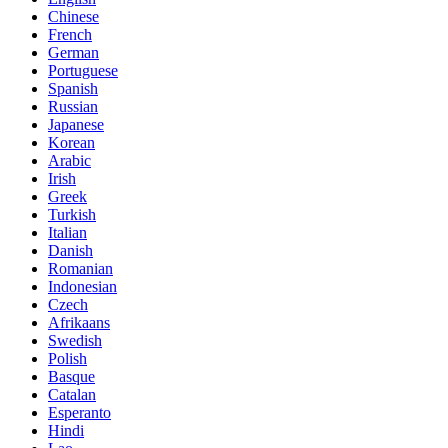
Chinese
French
German
Portuguese
Spanish
Russian
Japanese
Korean
Arabic
Irish
Greek
Turkish
Italian
Danish
Romanian
Indonesian
Czech
Afrikaans
Swedish
Polish
Basque
Catalan
Esperanto
Hindi