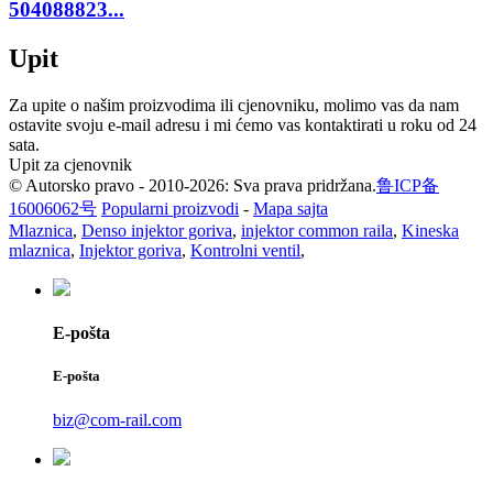
504088823...
Upit
Za upite o našim proizvodima ili cjenovniku, molimo vas da nam
ostavite svoju e-mail adresu i mi ćemo vas kontaktirati u roku od 24
sata.
Upit za cjenovnik
© Autorsko pravo - 2010-2026: Sva prava pridržana.
鲁ICP备
16006062号
Popularni proizvodi
-
Mapa sajta
Mlaznica
,
Denso injektor goriva
,
injektor common raila
,
Kineska
mlaznica
,
Injektor goriva
,
Kontrolni ventil
,
E-pošta
E-pošta
biz@com-rail.com