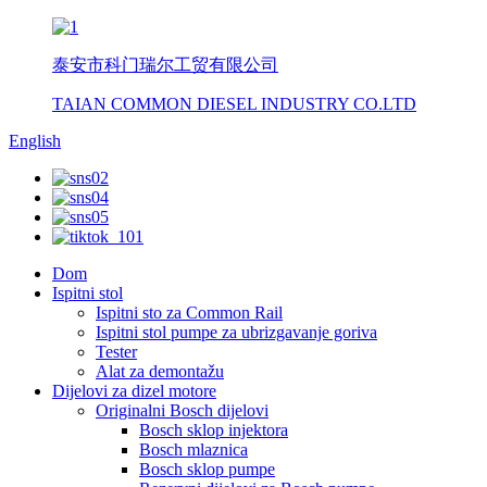
泰安市科门瑞尔工贸有限公司
TAIAN COMMON DIESEL INDUSTRY CO.LTD
English
Dom
Ispitni stol
Ispitni sto za Common Rail
Ispitni stol pumpe za ubrizgavanje goriva
Tester
Alat za demontažu
Dijelovi za dizel motore
Originalni Bosch dijelovi
Bosch sklop injektora
Bosch mlaznica
Bosch sklop pumpe