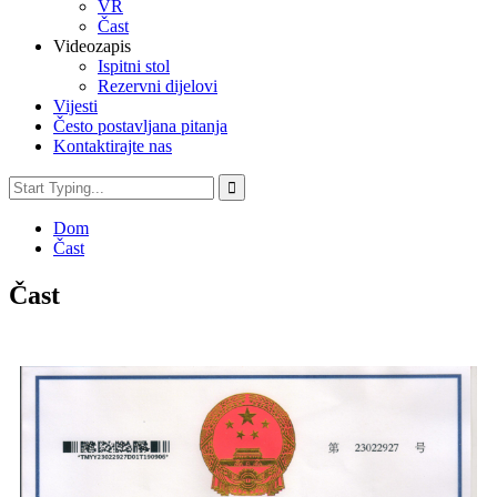
VR
Čast
Videozapis
Ispitni stol
Rezervni dijelovi
Vijesti
Često postavljana pitanja
Kontaktirajte nas
Dom
Čast
Čast