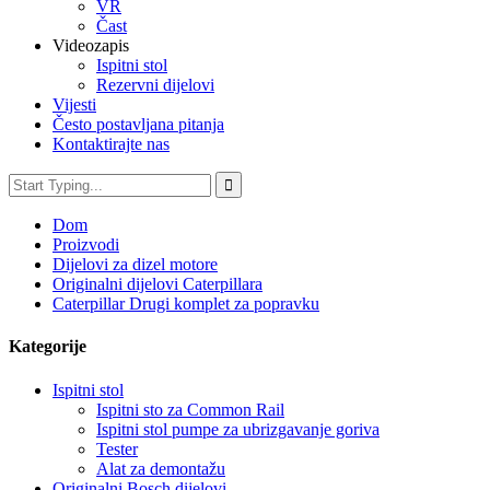
VR
Čast
Videozapis
Ispitni stol
Rezervni dijelovi
Vijesti
Često postavljana pitanja
Kontaktirajte nas
Dom
Proizvodi
Dijelovi za dizel motore
Originalni dijelovi Caterpillara
Caterpillar Drugi komplet za popravku
Kategorije
Ispitni stol
Ispitni sto za Common Rail
Ispitni stol pumpe za ubrizgavanje goriva
Tester
Alat za demontažu
Originalni Bosch dijelovi