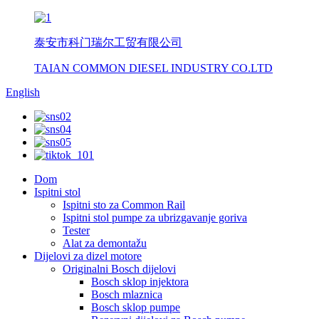
泰安市科门瑞尔工贸有限公司
TAIAN COMMON DIESEL INDUSTRY CO.LTD
English
Dom
Ispitni stol
Ispitni sto za Common Rail
Ispitni stol pumpe za ubrizgavanje goriva
Tester
Alat za demontažu
Dijelovi za dizel motore
Originalni Bosch dijelovi
Bosch sklop injektora
Bosch mlaznica
Bosch sklop pumpe