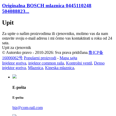
Originalna BOSCH mlaznica 0445110248
504088823...
Upit
Za upite o našim proizvodima ili cjenovniku, molimo vas da nam
ostavite svoju e-mail adresu i mi ćemo vas kontaktirati u roku od 24
sata.
Upit za cjenovnik
© Autorsko pravo - 2010-2026: Sva prava pridržana.
鲁ICP备
16006062号
Popularni proizvodi
-
Mapa sajta
Injektor goriva
,
injektor common raila
,
Kontrolni ventil
,
Denso
injektor goriva
,
Mlaznica
,
Kineska mlaznica
,
E-pošta
E-pošta
biz@com-rail.com