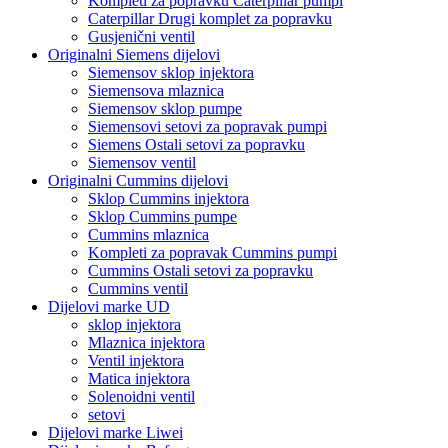
Kompleti za popravku Caterpillar pumpi
Caterpillar Drugi komplet za popravku
Gusjenični ventil
Originalni Siemens dijelovi
Siemensov sklop injektora
Siemensova mlaznica
Siemensov sklop pumpe
Siemensovi setovi za popravak pumpi
Siemens Ostali setovi za popravku
Siemensov ventil
Originalni Cummins dijelovi
Sklop Cummins injektora
Sklop Cummins pumpe
Cummins mlaznica
Kompleti za popravak Cummins pumpi
Cummins Ostali setovi za popravku
Cummins ventil
Dijelovi marke UD
sklop injektora
Mlaznica injektora
Ventil injektora
Matica injektora
Solenoidni ventil
setovi
Dijelovi marke Liwei