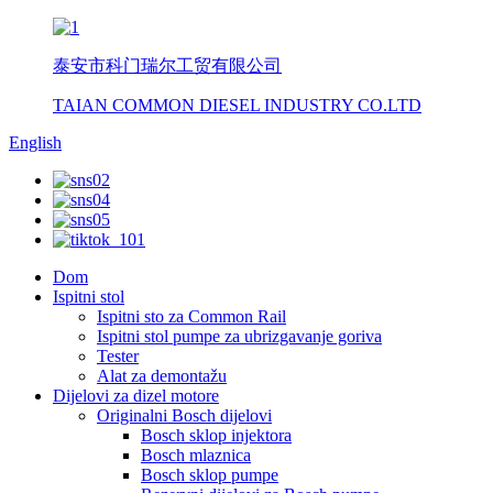
泰安市科门瑞尔工贸有限公司
TAIAN COMMON DIESEL INDUSTRY CO.LTD
English
Dom
Ispitni stol
Ispitni sto za Common Rail
Ispitni stol pumpe za ubrizgavanje goriva
Tester
Alat za demontažu
Dijelovi za dizel motore
Originalni Bosch dijelovi
Bosch sklop injektora
Bosch mlaznica
Bosch sklop pumpe