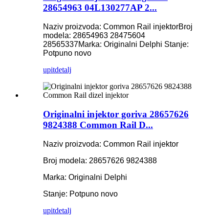
28654963 04L130277AP 2...
Naziv proizvoda: Common Rail injektor
Broj
modela: 28654963 28475604
28565337
Marka: Originalni Delphi
Stanje:
Potpuno novo
upit
detalj
Originalni injektor goriva 28657626
9824388 Common Rail D...
Naziv proizvoda: Common Rail injektor
Broj modela: 28657626 9824388
Marka: Originalni Delphi
Stanje: Potpuno novo
upit
detalj