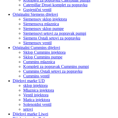
Kompleti za popravku Caterpillar pumpi
Caterpillar Drugi komplet za popravku
Gusjenični ventil
Originalni Siemens dijelovi
Siemensov sklop injektora
Siemensova mlaznica
Siemensov sklop pumpe
Siemensovi setovi za popravak pumpi
Siemens Ostali setovi za popravku
Siemensov ventil
Originalni Cummins dijelovi
Sklop Cummins injektora
Sklop Cummins pumpe
Cummins mlaznica
Kompleti za popravak Cummins pumpi
Cummins Ostali setovi za popravku
Cummins ventil
Dijelovi marke UD
sklop injektora
Mlaznica injektora
Ventil injektora
Matica injektora
Solenoidni ventil
setovi
Dijelovi marke Liwei