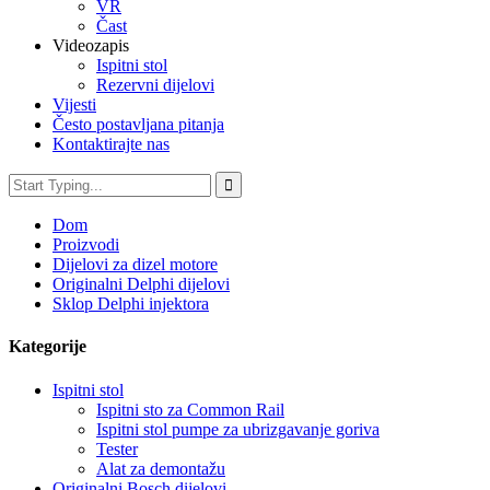
VR
Čast
Videozapis
Ispitni stol
Rezervni dijelovi
Vijesti
Često postavljana pitanja
Kontaktirajte nas
Dom
Proizvodi
Dijelovi za dizel motore
Originalni Delphi dijelovi
Sklop Delphi injektora
Kategorije
Ispitni stol
Ispitni sto za Common Rail
Ispitni stol pumpe za ubrizgavanje goriva
Tester
Alat za demontažu
Originalni Bosch dijelovi