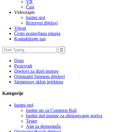
VR
Čast
Videozapis
Ispitni stol
Rezervni dijelovi
Vijesti
Često postavljana pitanja
Kontaktirajte nas
Dom
Proizvodi
Dijelovi za dizel motore
Originalni Siemens dijelovi
Siemensov sklop injektora
Kategorije
Ispitni stol
Ispitni sto za Common Rail
Ispitni stol pumpe za ubrizgavanje goriva
Tester
Alat za demontažu
Originalni Bosch dijelovi