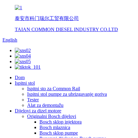
泰安市科门瑞尔工贸有限公司
TAIAN COMMON DIESEL INDUSTRY CO.LTD
English
Dom
Ispitni stol
Ispitni sto za Common Rail
Ispitni stol pumpe za ubrizgavanje goriva
Tester
Alat za demontažu
Dijelovi za dizel motore
Originalni Bosch dijelovi
Bosch sklop injektora
Bosch mlaznica
Bosch sklop pumpe