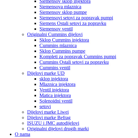
Siemensov sklop injektora
Siemensova mlaznica
Siemensov sklop pumpe
Siemensovi setovi za popravak pumpi
Siemens Ostali setovi za popravku
Siemensov ventil
Originalni Cummins dijelovi
Sklop Cummins injektora
Cummins mlaznica
Sklop Cummins pumpe
Kompleti za popravak Cummins pumpi
Cummins Ostali setovi za popravku
Cummins ventil
Dijelovi marke UD
sklop injektora
Mlaznica injektora
Ventil injektora
Matica injektora
Solenoidni ventil
setovi
Dijelovi marke Liwei
Dijelovi marke Befrag
ISUZU i JMC autodijelovi
Originalni dijelovi drugih marki
O nama