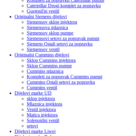
Kompleti za popravku Caterpillar pumpi
Caterpillar Drugi komplet za popravku
Gusjenični ventil
Originalni Siemens dijelovi
Siemensov sklop injektora
Siemensova mlaznica
Siemensov sklop pumpe
Siemensovi setovi za popravak pumpi
Siemens Ostali setovi za popravku
Siemensov ventil
Originalni Cummins dijelovi
Sklop Cummins injektora
Sklop Cummins pumpe
Cummins mlaznica
Kompleti za popravak Cummins pumpi
Cummins Ostali setovi za popravku
Cummins ventil
Dijelovi marke UD
sklop injektora
Mlaznica injektora
Ventil injektora
Matica injektora
Solenoidni ventil
setovi
Dijelovi marke Liwei