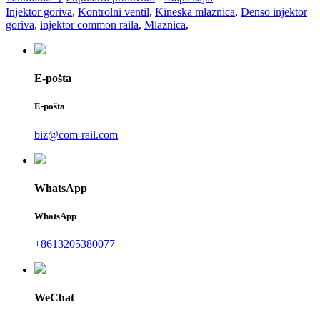
Injektor goriva
,
Kontrolni ventil
,
Kineska mlaznica
,
Denso injektor
goriva
,
injektor common raila
,
Mlaznica
,
E-pošta
E-pošta
biz@com-rail.com
WhatsApp
WhatsApp
+8613205380077
WeChat