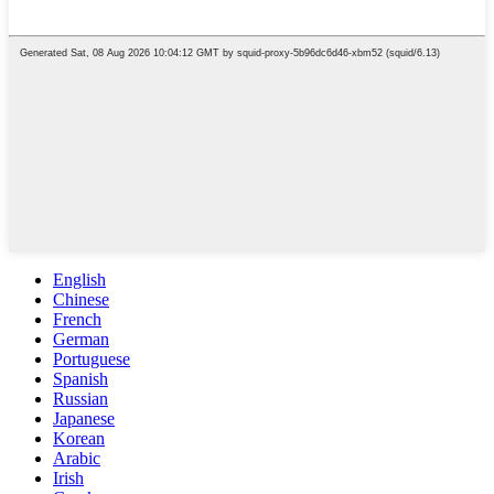
English
Chinese
French
German
Portuguese
Spanish
Russian
Japanese
Korean
Arabic
Irish