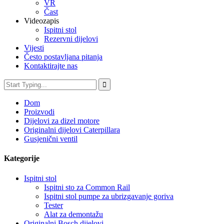
VR
Čast
Videozapis
Ispitni stol
Rezervni dijelovi
Vijesti
Često postavljana pitanja
Kontaktirajte nas
Dom
Proizvodi
Dijelovi za dizel motore
Originalni dijelovi Caterpillara
Gusjenični ventil
Kategorije
Ispitni stol
Ispitni sto za Common Rail
Ispitni stol pumpe za ubrizgavanje goriva
Tester
Alat za demontažu
Originalni Bosch dijelovi