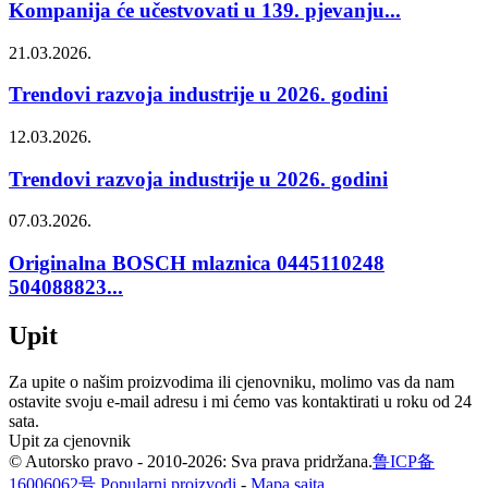
Kompanija će učestvovati u 139. pjevanju...
21.03.2026.
Trendovi razvoja industrije u 2026. godini
12.03.2026.
Trendovi razvoja industrije u 2026. godini
07.03.2026.
Originalna BOSCH mlaznica 0445110248
504088823...
Upit
Za upite o našim proizvodima ili cjenovniku, molimo vas da nam
ostavite svoju e-mail adresu i mi ćemo vas kontaktirati u roku od 24
sata.
Upit za cjenovnik
© Autorsko pravo - 2010-2026: Sva prava pridržana.
鲁ICP备
16006062号
Popularni proizvodi
-
Mapa sajta