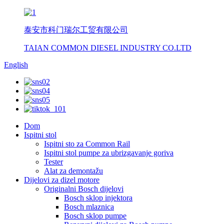
泰安市科门瑞尔工贸有限公司
TAIAN COMMON DIESEL INDUSTRY CO.LTD
English
Dom
Ispitni stol
Ispitni sto za Common Rail
Ispitni stol pumpe za ubrizgavanje goriva
Tester
Alat za demontažu
Dijelovi za dizel motore
Originalni Bosch dijelovi
Bosch sklop injektora
Bosch mlaznica
Bosch sklop pumpe