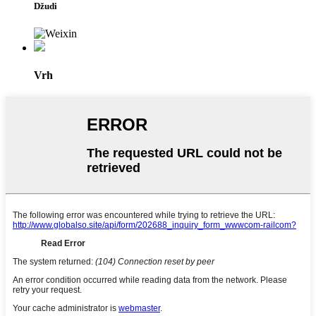
Džudi
Vrh