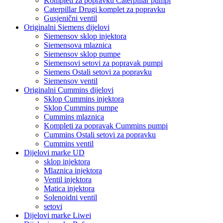
Kompleti za popravku Caterpillar pumpi
Caterpillar Drugi komplet za popravku
Gusjenični ventil
Originalni Siemens dijelovi
Siemensov sklop injektora
Siemensova mlaznica
Siemensov sklop pumpe
Siemensovi setovi za popravak pumpi
Siemens Ostali setovi za popravku
Siemensov ventil
Originalni Cummins dijelovi
Sklop Cummins injektora
Sklop Cummins pumpe
Cummins mlaznica
Kompleti za popravak Cummins pumpi
Cummins Ostali setovi za popravku
Cummins ventil
Dijelovi marke UD
sklop injektora
Mlaznica injektora
Ventil injektora
Matica injektora
Solenoidni ventil
setovi
Dijelovi marke Liwei