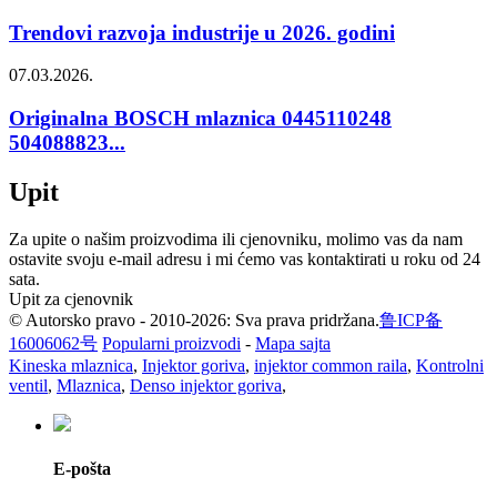
Trendovi razvoja industrije u 2026. godini
07.03.2026.
Originalna BOSCH mlaznica 0445110248
504088823...
Upit
Za upite o našim proizvodima ili cjenovniku, molimo vas da nam
ostavite svoju e-mail adresu i mi ćemo vas kontaktirati u roku od 24
sata.
Upit za cjenovnik
© Autorsko pravo - 2010-2026: Sva prava pridržana.
鲁ICP备
16006062号
Popularni proizvodi
-
Mapa sajta
Kineska mlaznica
,
Injektor goriva
,
injektor common raila
,
Kontrolni
ventil
,
Mlaznica
,
Denso injektor goriva
,
E-pošta