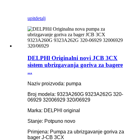
upit
detalj
DELPHl Originalni novi JCB 3CX
sistem ubrizgavanja goriva za bagere
...
Naziv proizvoda: pumpa
Broj modela: 9323A260G 9323A262G 320-
06929 32006929 320/06929
Marka: DELPHI original
Stanje: Potpuno novo
Primjena: Pumpa za ubrizgavanje goriva za
bager J-CB 3CX