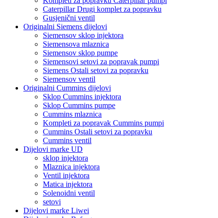
Kompleti za popravku Caterpillar pumpi
Caterpillar Drugi komplet za popravku
Gusjenični ventil
Originalni Siemens dijelovi
Siemensov sklop injektora
Siemensova mlaznica
Siemensov sklop pumpe
Siemensovi setovi za popravak pumpi
Siemens Ostali setovi za popravku
Siemensov ventil
Originalni Cummins dijelovi
Sklop Cummins injektora
Sklop Cummins pumpe
Cummins mlaznica
Kompleti za popravak Cummins pumpi
Cummins Ostali setovi za popravku
Cummins ventil
Dijelovi marke UD
sklop injektora
Mlaznica injektora
Ventil injektora
Matica injektora
Solenoidni ventil
setovi
Dijelovi marke Liwei