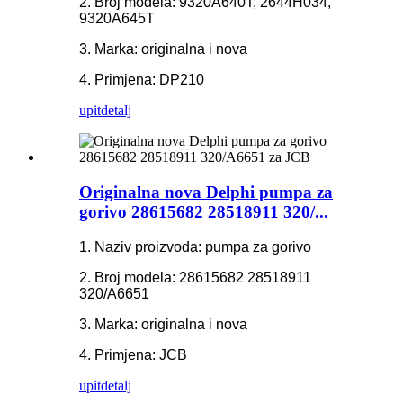
2. Broj modela: 9320A640T, 2644H034,
9320A645T
3. Marka: originalna i nova
4. Primjena: DP210
upit
detalj
Originalna nova Delphi pumpa za
gorivo 28615682 28518911 320/...
1. Naziv proizvoda: pumpa za gorivo
2. Broj modela: 28615682 28518911
320/A6651
3. Marka: originalna i nova
4. Primjena: JCB
upit
detalj