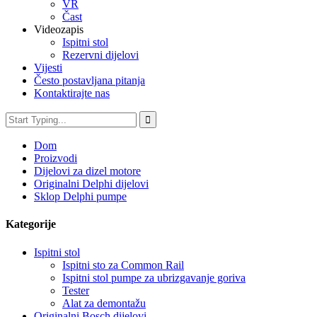
VR
Čast
Videozapis
Ispitni stol
Rezervni dijelovi
Vijesti
Često postavljana pitanja
Kontaktirajte nas
Dom
Proizvodi
Dijelovi za dizel motore
Originalni Delphi dijelovi
Sklop Delphi pumpe
Kategorije
Ispitni stol
Ispitni sto za Common Rail
Ispitni stol pumpe za ubrizgavanje goriva
Tester
Alat za demontažu
Originalni Bosch dijelovi