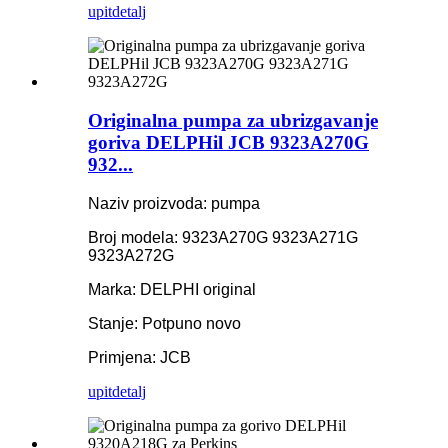
upit
detalj
Originalna pumpa za ubrizgavanje
goriva DELPHil JCB 9323A270G
932...
Naziv proizvoda: pumpa
Broj modela: 9323A270G 9323A271G
9323A272G
Marka: DELPHI original
Stanje: Potpuno novo
Primjena: JCB
upit
detalj