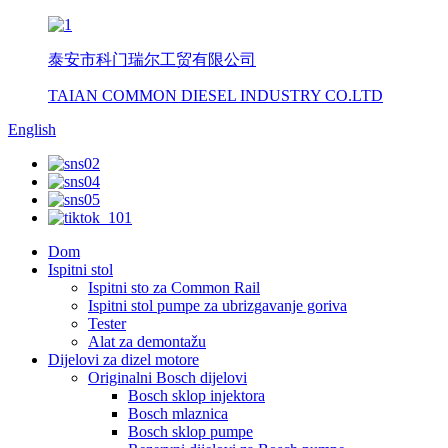
泰安市科门瑞尔工贸有限公司
TAIAN COMMON DIESEL INDUSTRY CO.LTD
English
Dom
Ispitni stol
Ispitni sto za Common Rail
Ispitni stol pumpe za ubrizgavanje goriva
Tester
Alat za demontažu
Dijelovi za dizel motore
Originalni Bosch dijelovi
Bosch sklop injektora
Bosch mlaznica
Bosch sklop pumpe