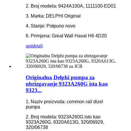
2. Broj modela: 9424A100A, 1111100-ED01
3. Marka: DELPHI Original
4. Stanje: Potpuno novo
6. Primjena: Great Wall Haval H6 4D20
upit
detalj
Originalna Delphi pumpa za
ubrizgavanje 9323A260G ista kao
9323...
1. Naziv proizvoda: common rail dizel
pumpa
2. Broj modela: 9323A260G isto kao
9323A260G, 9320A613G, 320/06929,
320/06738