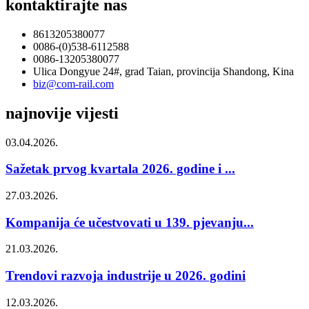
kontaktirajte nas
8613205380077
0086-(0)538-6112588
0086-13205380077
Ulica Dongyue 24#, grad Taian, provincija Shandong, Kina
biz@com-rail.com
najnovije vijesti
03.04.2026.
Sažetak prvog kvartala 2026. godine i ...
27.03.2026.
Kompanija će učestvovati u 139. pjevanju...
21.03.2026.
Trendovi razvoja industrije u 2026. godini
12.03.2026.