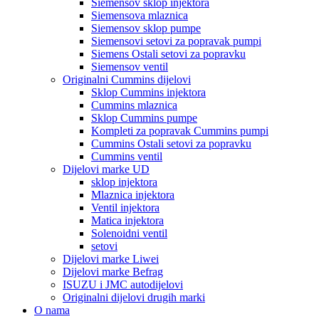
Siemensov sklop injektora
Siemensova mlaznica
Siemensov sklop pumpe
Siemensovi setovi za popravak pumpi
Siemens Ostali setovi za popravku
Siemensov ventil
Originalni Cummins dijelovi
Sklop Cummins injektora
Cummins mlaznica
Sklop Cummins pumpe
Kompleti za popravak Cummins pumpi
Cummins Ostali setovi za popravku
Cummins ventil
Dijelovi marke UD
sklop injektora
Mlaznica injektora
Ventil injektora
Matica injektora
Solenoidni ventil
setovi
Dijelovi marke Liwei
Dijelovi marke Befrag
ISUZU i JMC autodijelovi
Originalni dijelovi drugih marki
O nama