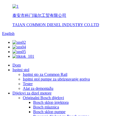
泰安市科门瑞尔工贸有限公司
TAIAN COMMON DIESEL INDUSTRY CO.LTD
English
Dom
Ispitni stol
Ispitni sto za Common Rail
Ispitni stol pumpe za ubrizgavanje goriva
Tester
Alat za demontažu
Dijelovi za dizel motore
Originalni Bosch dijelovi
Bosch sklop injektora
Bosch mlaznica
Bosch sklop pumpe