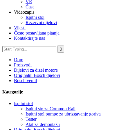
VR
Čast
Videozapis
Ispitni stol
Rezervni dijelovi
Vijesti
Često postavljana pitanja
Kontaktirajte nas
Dom
Proizvodi
Dijelovi za dizel motore
Originalni Bosch dijelovi
Bosch ventil
Kategorije
Ispitni stol
Ispitni sto za Common Rail
Ispitni stol pumpe za ubrizgavanje goriva
Tester
Alat za demontažu
Originalni Bosch dijelovi