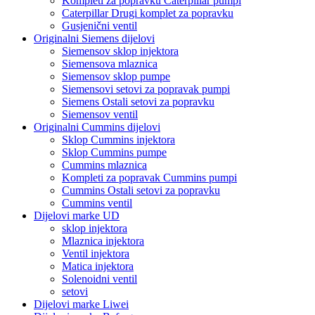
Kompleti za popravku Caterpillar pumpi
Caterpillar Drugi komplet za popravku
Gusjenični ventil
Originalni Siemens dijelovi
Siemensov sklop injektora
Siemensova mlaznica
Siemensov sklop pumpe
Siemensovi setovi za popravak pumpi
Siemens Ostali setovi za popravku
Siemensov ventil
Originalni Cummins dijelovi
Sklop Cummins injektora
Sklop Cummins pumpe
Cummins mlaznica
Kompleti za popravak Cummins pumpi
Cummins Ostali setovi za popravku
Cummins ventil
Dijelovi marke UD
sklop injektora
Mlaznica injektora
Ventil injektora
Matica injektora
Solenoidni ventil
setovi
Dijelovi marke Liwei