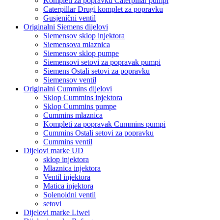
Kompleti za popravku Caterpillar pumpi
Caterpillar Drugi komplet za popravku
Gusjenični ventil
Originalni Siemens dijelovi
Siemensov sklop injektora
Siemensova mlaznica
Siemensov sklop pumpe
Siemensovi setovi za popravak pumpi
Siemens Ostali setovi za popravku
Siemensov ventil
Originalni Cummins dijelovi
Sklop Cummins injektora
Sklop Cummins pumpe
Cummins mlaznica
Kompleti za popravak Cummins pumpi
Cummins Ostali setovi za popravku
Cummins ventil
Dijelovi marke UD
sklop injektora
Mlaznica injektora
Ventil injektora
Matica injektora
Solenoidni ventil
setovi
Dijelovi marke Liwei