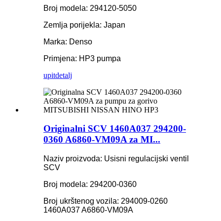
Broj modela: 294120-5050
Zemlja porijekla: Japan
Marka: Denso
Primjena: HP3 pumpa
upit
detalj
Originalni SCV 1460A037 294200-
0360 A6860-VM09A za MI...
Naziv proizvoda: Usisni regulacijski ventil
SCV
Broj modela: 294200-0360
Broj ukrštenog vozila: 294009-0260
1460A037 A6860-VM09A