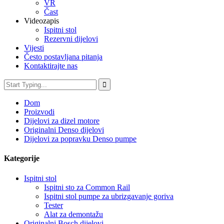
VR
Čast
Videozapis
Ispitni stol
Rezervni dijelovi
Vijesti
Često postavljana pitanja
Kontaktirajte nas
Dom
Proizvodi
Dijelovi za dizel motore
Originalni Denso dijelovi
Dijelovi za popravku Denso pumpe
Kategorije
Ispitni stol
Ispitni sto za Common Rail
Ispitni stol pumpe za ubrizgavanje goriva
Tester
Alat za demontažu
Originalni Bosch dijelovi