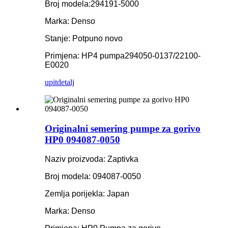
Broj modela:
294191-5000
Marka: Denso
Stanje: Potpuno novo
Primjena: HP4 pumpa
294050-0137/22100-
E0020
upit
detalj
Originalni semering pumpe za gorivo
HP0 094087-0050
Naziv proizvoda: Zaptivka
Broj modela: 094087-0050
Zemlja porijekla: Japan
Marka: Denso