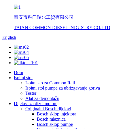
泰安市科门瑞尔工贸有限公司
TAIAN COMMON DIESEL INDUSTRY CO.LTD
English
Dom
Ispitni stol
Ispitni sto za Common Rail
Ispitni stol pumpe za ubrizgavanje goriva
Tester
Alat za demontažu
Dijelovi za dizel motore
Originalni Bosch dijelovi
Bosch sklop injektora
Bosch mlaznica
Bosch sklop pumpe