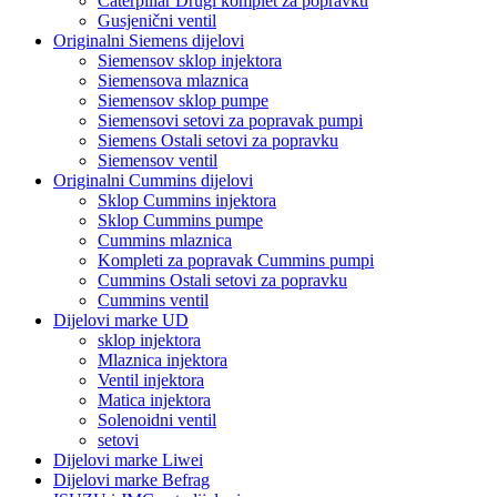
Caterpillar Drugi komplet za popravku
Gusjenični ventil
Originalni Siemens dijelovi
Siemensov sklop injektora
Siemensova mlaznica
Siemensov sklop pumpe
Siemensovi setovi za popravak pumpi
Siemens Ostali setovi za popravku
Siemensov ventil
Originalni Cummins dijelovi
Sklop Cummins injektora
Sklop Cummins pumpe
Cummins mlaznica
Kompleti za popravak Cummins pumpi
Cummins Ostali setovi za popravku
Cummins ventil
Dijelovi marke UD
sklop injektora
Mlaznica injektora
Ventil injektora
Matica injektora
Solenoidni ventil
setovi
Dijelovi marke Liwei
Dijelovi marke Befrag