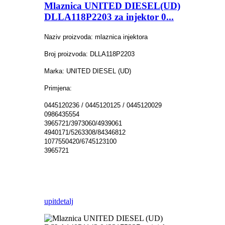
Mlaznica UNITED DIESEL(UD)
DLLA118P2203 za injektor 0...
Naziv proizvoda: mlaznica injektora
Broj proizvoda: DLLA118P2203
Marka: UNITED DIESEL (UD)
Primjena:
0445120236 / 0445120125 / 0445120029
0986435554
3965721/3973060/4939061
4940171/5263308/84346812
1077550420/6745123100
3965721
upit
detalj