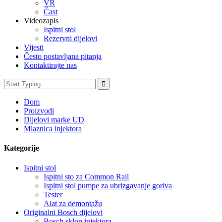
VR
Čast
Videozapis
Ispitni stol
Rezervni dijelovi
Vijesti
Često postavljana pitanja
Kontaktirajte nas
Dom
Proizvodi
Dijelovi marke UD
Mlaznica injektora
Kategorije
Ispitni stol
Ispitni sto za Common Rail
Ispitni stol pumpe za ubrizgavanje goriva
Tester
Alat za demontažu
Originalni Bosch dijelovi
Bosch sklop injektora