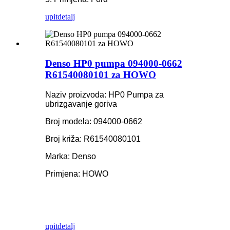
upit
detalj
Denso HP0 pumpa 094000-0662
R61540080101 za HOWO
Naziv proizvoda: HP0 Pumpa za
ubrizgavanje goriva
Broj modela: 094000-0662
Broj križa: R61540080101
Marka: Denso
Primjena: HOWO
upit
detalj