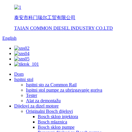
泰安市科门瑞尔工贸有限公司
TAIAN COMMON DIESEL INDUSTRY CO.LTD
English
Dom
Ispitni stol
Ispitni sto za Common Rail
Ispitni stol pumpe za ubrizgavanje goriva
Tester
Alat za demontažu
Dijelovi za dizel motore
Originalni Bosch dijelovi
Bosch sklop injektora
Bosch mlaznica
Bosch sklop pumpe