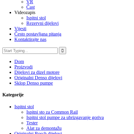
VR
Čast
Videozapis
Ispitni stol
Rezervni dijelovi
Vijesti
Često postavljana pitanja
Kontaktirajte nas
Dom
Proizvodi
Dijelovi za dizel motore
Originalni Denso dijelovi
Sklop Denso pumpe
Kategorije
Ispitni stol
Ispitni sto za Common Rail
Ispitni stol pumpe za ubrizgavanje goriva
Tester
Alat za demontažu
Originalni Bosch dijelovi