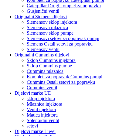
Kompleti za popravku Caterpillar pumpi
Caterpillar Drugi komplet za popravku
Gusjenični ventil
Originalni Siemens dijelovi
Siemensov sklop injektora
Siemensova mlaznica
Siemensov sklop pumpe
Siemensovi setovi za popravak pumpi
Siemens Ostali setovi za popravku
Siemensov ventil
Originalni Cummins dijelovi
Sklop Cummins injektora
Sklop Cummins pumpe
Cummins mlaznica
Kompleti za popravak Cummins pumpi
Cummins Ostali setovi za popravku
Cummins ventil
Dijelovi marke UD
sklop injektora
Mlaznica injektora
Ventil injektora
Matica injektora
Solenoidni ventil
setovi
Dijelovi marke Liwei