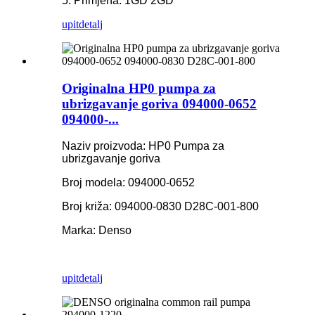
5. Primjena: 1GD 2GD
upit
detalj
Originalna HP0 pumpa za
ubrizgavanje goriva 094000-0652
094000-...
Naziv proizvoda: HP0 Pumpa za
ubrizgavanje goriva
Broj modela: 094000-0652
Broj križa: 094000-0830 D28C-001-800
Marka: Denso
upit
detalj