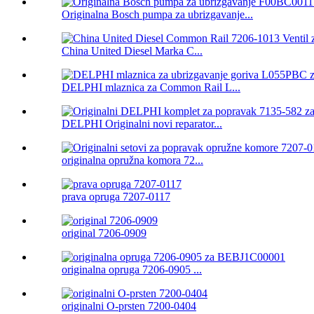
Originalna Bosch pumpa za ubrizgavanje...
China United Diesel Marka C...
DELPHI mlaznica za Common Rail L...
DELPHI Originalni novi reparator...
originalna opružna komora 72...
prava opruga 7207-0117
original 7206-0909
originalna opruga 7206-0905 ...
originalni O-prsten 7200-0404