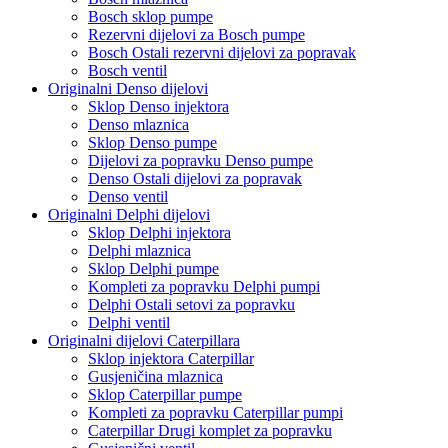
Bosch sklop pumpe
Rezervni dijelovi za Bosch pumpe
Bosch Ostali rezervni dijelovi za popravak
Bosch ventil
Originalni Denso dijelovi
Sklop Denso injektora
Denso mlaznica
Sklop Denso pumpe
Dijelovi za popravku Denso pumpe
Denso Ostali dijelovi za popravak
Denso ventil
Originalni Delphi dijelovi
Sklop Delphi injektora
Delphi mlaznica
Sklop Delphi pumpe
Kompleti za popravku Delphi pumpi
Delphi Ostali setovi za popravku
Delphi ventil
Originalni dijelovi Caterpillara
Sklop injektora Caterpillar
Gusjeničina mlaznica
Sklop Caterpillar pumpe
Kompleti za popravku Caterpillar pumpi
Caterpillar Drugi komplet za popravku