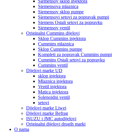
Siemensov sklop injektora
Siemensova mlaznica
Siemensov sklop pumpe
Siemensovi setovi za popravak pumpi
Siemens Ostali setovi za popravku
Siemensov ventil
Originalni Cummins dijelovi
Sklop Cummins injektora
Cummins mlaznica
Sklop Cummins pumpe
Kompleti za popravak Cummins pumpi
Cummins Ostali setovi za popravku
Cummins ventil
Dijelovi marke UD
sklop injektora
Mlaznica injektora
Ventil injektora
Matica injektora
Solenoidni ventil
setovi
Dijelovi marke Liwei
Dijelovi marke Befrag
ISUZU i JMC autodijelovi
Originalni dijelovi drugih marki
O nama