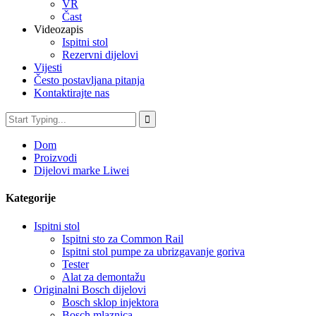
VR
Čast
Videozapis
Ispitni stol
Rezervni dijelovi
Vijesti
Često postavljana pitanja
Kontaktirajte nas
Dom
Proizvodi
Dijelovi marke Liwei
Kategorije
Ispitni stol
Ispitni sto za Common Rail
Ispitni stol pumpe za ubrizgavanje goriva
Tester
Alat za demontažu
Originalni Bosch dijelovi
Bosch sklop injektora
Bosch mlaznica