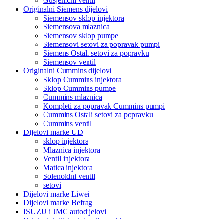
Gusjenični ventil
Originalni Siemens dijelovi
Siemensov sklop injektora
Siemensova mlaznica
Siemensov sklop pumpe
Siemensovi setovi za popravak pumpi
Siemens Ostali setovi za popravku
Siemensov ventil
Originalni Cummins dijelovi
Sklop Cummins injektora
Sklop Cummins pumpe
Cummins mlaznica
Kompleti za popravak Cummins pumpi
Cummins Ostali setovi za popravku
Cummins ventil
Dijelovi marke UD
sklop injektora
Mlaznica injektora
Ventil injektora
Matica injektora
Solenoidni ventil
setovi
Dijelovi marke Liwei
Dijelovi marke Befrag
ISUZU i JMC autodijelovi