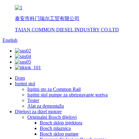
泰安市科门瑞尔工贸有限公司
TAIAN COMMON DIESEL INDUSTRY CO.LTD
English
Dom
Ispitni stol
Ispitni sto za Common Rail
Ispitni stol pumpe za ubrizgavanje goriva
Tester
Alat za demontažu
Dijelovi za dizel motore
Originalni Bosch dijelovi
Bosch sklop injektora
Bosch mlaznica
Bosch sklop pumpe