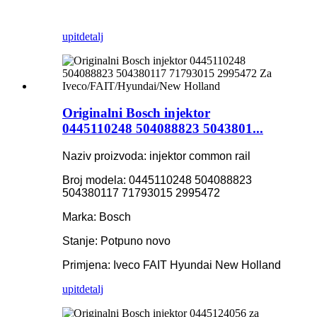
upit
detalj
Originalni Bosch injektor
0445110248 504088823 5043801...
Naziv proizvoda: injektor common rail
Broj modela: 0445110248 504088823
504380117 71793015 2995472
Marka: Bosch
Stanje: Potpuno novo
Primjena:
Iveco FAIT Hyundai New Holland
upit
detalj