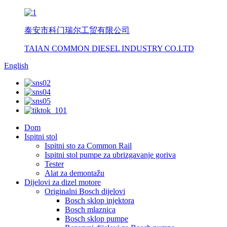
泰安市科门瑞尔工贸有限公司
TAIAN COMMON DIESEL INDUSTRY CO.LTD
English
Dom
Ispitni stol
Ispitni sto za Common Rail
Ispitni stol pumpe za ubrizgavanje goriva
Tester
Alat za demontažu
Dijelovi za dizel motore
Originalni Bosch dijelovi
Bosch sklop injektora
Bosch mlaznica
Bosch sklop pumpe