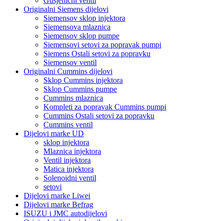
Gusjenični ventil
Originalni Siemens dijelovi
Siemensov sklop injektora
Siemensova mlaznica
Siemensov sklop pumpe
Siemensovi setovi za popravak pumpi
Siemens Ostali setovi za popravku
Siemensov ventil
Originalni Cummins dijelovi
Sklop Cummins injektora
Sklop Cummins pumpe
Cummins mlaznica
Kompleti za popravak Cummins pumpi
Cummins Ostali setovi za popravku
Cummins ventil
Dijelovi marke UD
sklop injektora
Mlaznica injektora
Ventil injektora
Matica injektora
Solenoidni ventil
setovi
Dijelovi marke Liwei
Dijelovi marke Befrag
ISUZU i JMC autodijelovi