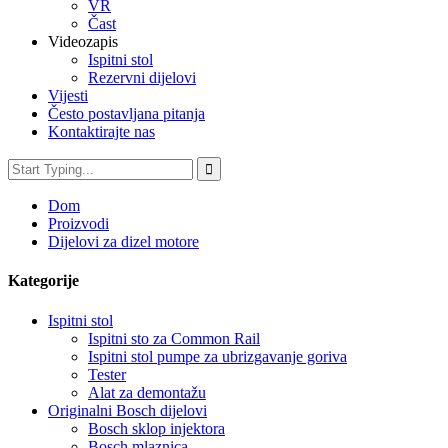
VR
Čast
Videozapis
Ispitni stol
Rezervni dijelovi
Vijesti
Često postavljana pitanja
Kontaktirajte nas
Dom
Proizvodi
Dijelovi za dizel motore
Kategorije
Ispitni stol
Ispitni sto za Common Rail
Ispitni stol pumpe za ubrizgavanje goriva
Tester
Alat za demontažu
Originalni Bosch dijelovi
Bosch sklop injektora
Bosch mlaznica