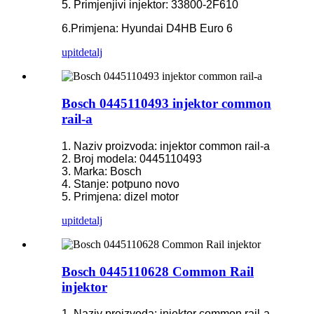
5. Primjenjivi injektor: 33800-2F610
6.Primjena: Hyundai D4HB Euro 6
upit
detalj
Bosch 0445110493 injektor common
rail-a
1. Naziv proizvoda: injektor common rail-a
2. Broj modela: 0445110493
3. Marka: Bosch
4. Stanje: potpuno novo
5. Primjena: dizel motor
upit
detalj
Bosch 0445110628 Common Rail
injektor
1. Naziv proizvoda: injektor common rail-a