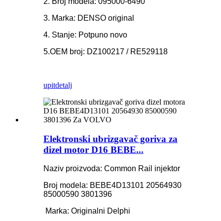
2. Broj modela: 095000-6490
3. Marka: DENSO original
4. Stanje: Potpuno novo
5.OEM broj: DZ100217 / RE529118
upit
detalj
Elektronski ubrizgavač goriva za
dizel motor D16 BEBE...
Naziv proizvoda: Common Rail injektor
Broj modela: BEBE4D13101 20564930
85000590 3801396
Marka: Originalni Delphi