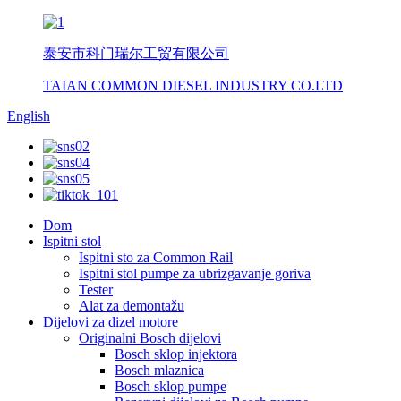
泰安市科门瑞尔工贸有限公司
TAIAN COMMON DIESEL INDUSTRY CO.LTD
English
Dom
Ispitni stol
Ispitni sto za Common Rail
Ispitni stol pumpe za ubrizgavanje goriva
Tester
Alat za demontažu
Dijelovi za dizel motore
Originalni Bosch dijelovi
Bosch sklop injektora
Bosch mlaznica
Bosch sklop pumpe