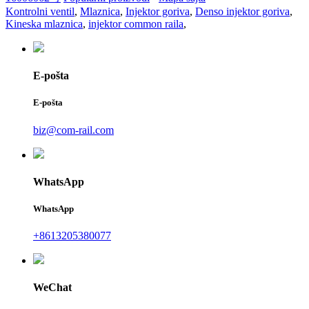
Kontrolni ventil
,
Mlaznica
,
Injektor goriva
,
Denso injektor goriva
,
Kineska mlaznica
,
injektor common raila
,
E-pošta
E-pošta
biz@com-rail.com
WhatsApp
WhatsApp
+8613205380077
WeChat