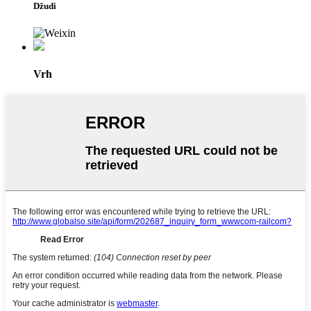
Džudi
Vrh