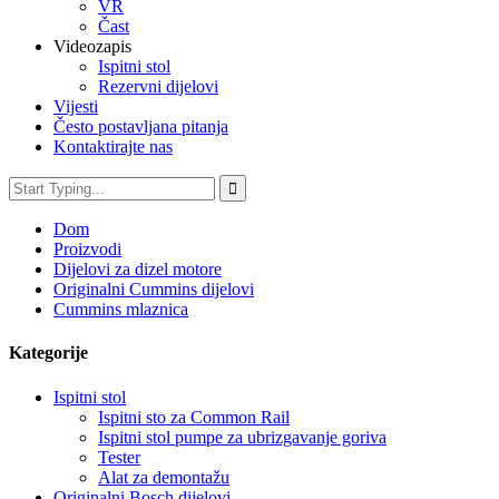
VR
Čast
Videozapis
Ispitni stol
Rezervni dijelovi
Vijesti
Često postavljana pitanja
Kontaktirajte nas
Dom
Proizvodi
Dijelovi za dizel motore
Originalni Cummins dijelovi
Cummins mlaznica
Kategorije
Ispitni stol
Ispitni sto za Common Rail
Ispitni stol pumpe za ubrizgavanje goriva
Tester
Alat za demontažu
Originalni Bosch dijelovi