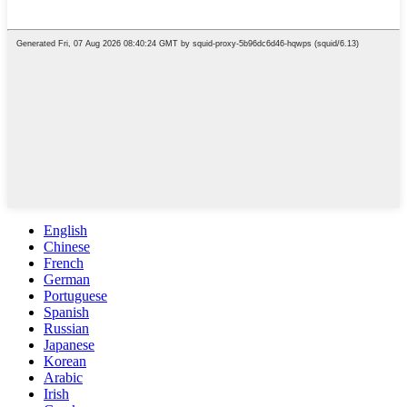
English
Chinese
French
German
Portuguese
Spanish
Russian
Japanese
Korean
Arabic
Irish