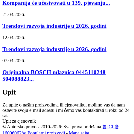
Kompanija će učestvovati u 139. pjevanju...
21.03.2026.
Trendovi razvoja industrije u 2026. godini
12.03.2026.
Trendovi razvoja industrije u 2026. godini
07.03.2026.
Originalna BOSCH mlaznica 0445110248
504088823...
Upit
Za upite o našim proizvodima ili cjenovniku, molimo vas da nam
ostavite svoju e-mail adresu i mi ćemo vas kontaktirati u roku od 24
sata.
Upit za cjenovnik
© Autorsko pravo - 2010-2026: Sva prava pridržana.
鲁ICP备
16006062号
Popularni proizvodi
-
Mapa sajta