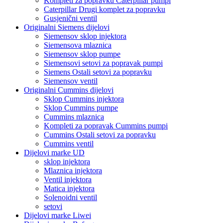
Kompleti za popravku Caterpillar pumpi
Caterpillar Drugi komplet za popravku
Gusjenični ventil
Originalni Siemens dijelovi
Siemensov sklop injektora
Siemensova mlaznica
Siemensov sklop pumpe
Siemensovi setovi za popravak pumpi
Siemens Ostali setovi za popravku
Siemensov ventil
Originalni Cummins dijelovi
Sklop Cummins injektora
Sklop Cummins pumpe
Cummins mlaznica
Kompleti za popravak Cummins pumpi
Cummins Ostali setovi za popravku
Cummins ventil
Dijelovi marke UD
sklop injektora
Mlaznica injektora
Ventil injektora
Matica injektora
Solenoidni ventil
setovi
Dijelovi marke Liwei