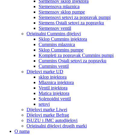
Siemensov sklop injektora
Siemensova mlaznica
Siemensov sklop pumpe
Siemensovi setovi za popravak pumpi
Siemens Ostali setovi za popravku
Siemensov ventil
Originalni Cummins dijelovi
Sklop Cummins injektora
Cummins mlaznica
Sklop Cummins pumpe
Kompleti za popravak Cummins pumpi
Cummins Ostali setovi za popravku
Cummins ventil
Dijelovi marke UD
sklop injektora
Mlaznica injektora
Ventil injektora
Matica injektora
Solenoidni ventil
setovi
Dijelovi marke Liwei
Dijelovi marke Befrag
ISUZU i JMC autodijelovi
Originalni dijelovi drugih marki
O nama