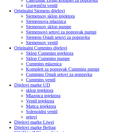
Caterpillar Drugi komplet za popravku
Gusjenični ventil
Originalni Siemens dijelovi
Siemensov sklop injektora
Siemensova mlaznica
Siemensov sklop pumpe
Siemensovi setovi za popravak pumpi
Siemens Ostali setovi za popravku
Siemensov ventil
Originalni Cummins dijelovi
Sklop Cummins injektora
Sklop Cummins pumpe
Cummins mlaznica
Kompleti za popravak Cummins pumpi
Cummins Ostali setovi za popravku
Cummins ventil
Dijelovi marke UD
sklop injektora
Mlaznica injektora
Ventil injektora
Matica injektora
Solenoidni ventil
setovi
Dijelovi marke Liwei
Dijelovi marke Befrag