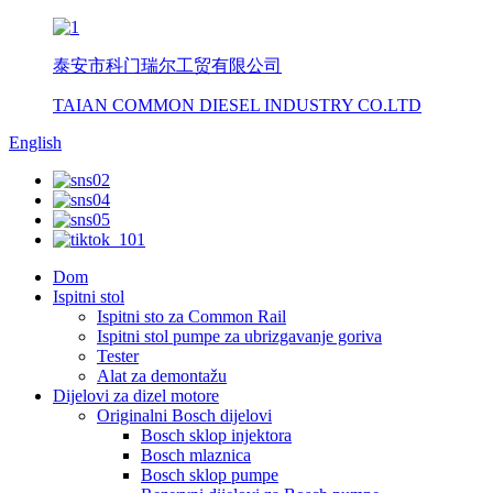
泰安市科门瑞尔工贸有限公司
TAIAN COMMON DIESEL INDUSTRY CO.LTD
English
Dom
Ispitni stol
Ispitni sto za Common Rail
Ispitni stol pumpe za ubrizgavanje goriva
Tester
Alat za demontažu
Dijelovi za dizel motore
Originalni Bosch dijelovi
Bosch sklop injektora
Bosch mlaznica
Bosch sklop pumpe