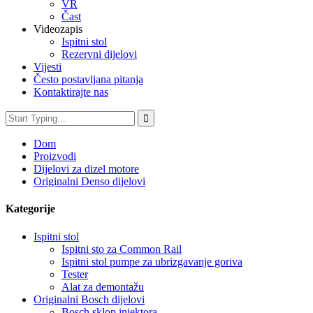
VR
Čast
Videozapis
Ispitni stol
Rezervni dijelovi
Vijesti
Često postavljana pitanja
Kontaktirajte nas
Dom
Proizvodi
Dijelovi za dizel motore
Originalni Denso dijelovi
Kategorije
Ispitni stol
Ispitni sto za Common Rail
Ispitni stol pumpe za ubrizgavanje goriva
Tester
Alat za demontažu
Originalni Bosch dijelovi
Bosch sklop injektora