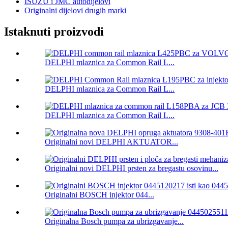
ISUZU i JMC autodijelovi
Originalni dijelovi drugih marki
Istaknuti proizvodi
DELPHI mlaznica za Common Rail L...
DELPHI mlaznica za Common Rail L...
DELPHI mlaznica za Common Rail L...
Originalni novi DELPHI AKTUATOR...
Originalni novi DELPHI prsten za bregastu osovinu...
Originalni BOSCH injektor 044...
Originalna Bosch pumpa za ubrizgavanje...