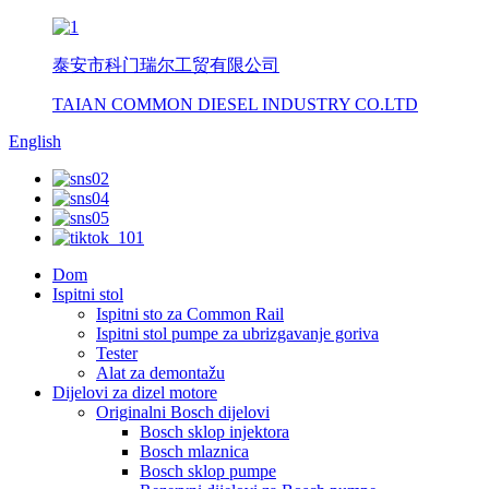
泰安市科门瑞尔工贸有限公司
TAIAN COMMON DIESEL INDUSTRY CO.LTD
English
Dom
Ispitni stol
Ispitni sto za Common Rail
Ispitni stol pumpe za ubrizgavanje goriva
Tester
Alat za demontažu
Dijelovi za dizel motore
Originalni Bosch dijelovi
Bosch sklop injektora
Bosch mlaznica
Bosch sklop pumpe