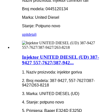
Naziv proizvoda: injektor common rail
Broj modela: 0445120134
Marka: United Diesel
Stanje: Potpuno novo
upit
detalj
Injektor UNITED DIESEL (UD) 387-
9427 557-7627/387-942...
1. Naziv proizvoda: injektor goriva
2. Broj modela: 387-9427, 557-7627/387-
9427/263-8218
3. Marka: UNITED DIESEL (UD)
4. Stanje: potpuno novo
5. Primjena: Bager E324D E325D