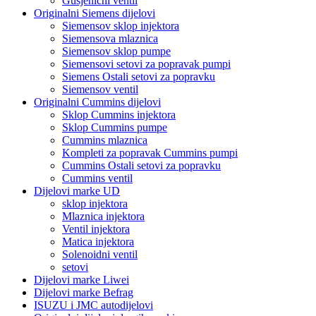
Gusjenični ventil
Originalni Siemens dijelovi
Siemensov sklop injektora
Siemensova mlaznica
Siemensov sklop pumpe
Siemensovi setovi za popravak pumpi
Siemens Ostali setovi za popravku
Siemensov ventil
Originalni Cummins dijelovi
Sklop Cummins injektora
Sklop Cummins pumpe
Cummins mlaznica
Kompleti za popravak Cummins pumpi
Cummins Ostali setovi za popravku
Cummins ventil
Dijelovi marke UD
sklop injektora
Mlaznica injektora
Ventil injektora
Matica injektora
Solenoidni ventil
setovi
Dijelovi marke Liwei
Dijelovi marke Befrag
ISUZU i JMC autodijelovi