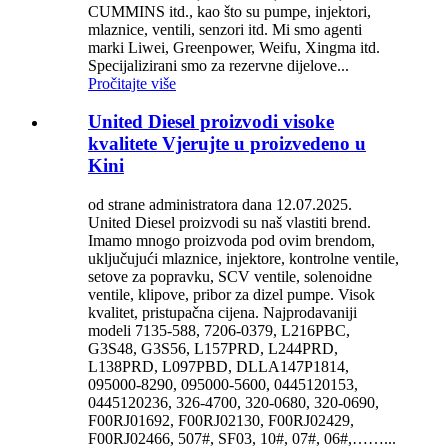
CUMMINS itd., kao što su pumpe, injektori,
mlaznice, ventili, senzori itd. Mi smo agenti
marki Liwei, Greenpower, Weifu, Xingma itd.
Specijalizirani smo za rezervne dijelove...
Pročitajte više
United Diesel proizvodi visoke
kvalitete Vjerujte u proizvedeno u
Kini
od strane administratora dana 12.07.2025.
United Diesel proizvodi su naš vlastiti brend.
Imamo mnogo proizvoda pod ovim brendom,
uključujući mlaznice, injektore, kontrolne ventile,
setove za popravku, SCV ventile, solenoidne
ventile, klipove, pribor za dizel pumpe. Visok
kvalitet, pristupačna cijena. Najprodavaniji
modeli 7135-588, 7206-0379, L216PBC,
G3S48, G3S56, L157PRD, L244PRD,
L138PRD, L097PBD, DLLA147P1814,
095000-8290, 095000-5600, 0445120153,
0445120236, 326-4700, 320-0680, 320-0690,
F00RJ01692, F00RJ02130, F00RJ02429,
F00RJ02466, 507#, SF03, 10#, 07#, 06#,……...