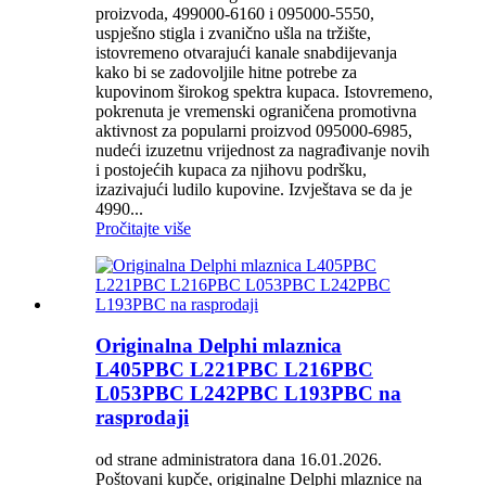
proizvoda, 499000-6160 i 095000-5550,
uspješno stigla i zvanično ušla na tržište,
istovremeno otvarajući kanale snabdijevanja
kako bi se zadovoljile hitne potrebe za
kupovinom širokog spektra kupaca. Istovremeno,
pokrenuta je vremenski ograničena promotivna
aktivnost za popularni proizvod 095000-6985,
nudeći izuzetnu vrijednost za nagrađivanje novih
i postojećih kupaca za njihovu podršku,
izazivajući ludilo kupovine. Izvještava se da je
4990...
Pročitajte više
Originalna Delphi mlaznica
L405PBC L221PBC L216PBC
L053PBC L242PBC L193PBC na
rasprodaji
od strane administratora dana 16.01.2026.
Poštovani kupče, originalne Delphi mlaznice na