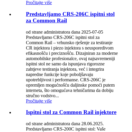
Pročitajte više
Predstavljamo CRS-206C ispitni stol
za Common Rail
od strane administratora dana 2025-07-05
Predstavljamo CRS-206C ispitni stol za
Common Rail – vrhunsko rješenje za testiranje
CR injektora i piezo injektora s neusporedivom
efikasnošću i preciznošću. Dizajniran za moderne
automobilske profesionalce, ovaj najsavremeniji
ispitni stol ne samo da ispunjava rigorozne
zahtjeve testiranja injektora, već i integrira
napredne funkcije koje poboljšavaju
upotrebljivost i performanse. CRS-206C je
opremljen mogućnošću daljinske pomoći putem
interneta, što omogućava tehničarima da dobiju
stručno vodstvo...
Pročitajte više
Ispitni stol za Common Rail injektore
od strane administratora dana 28.06.2025.
Predstavljamo CRS-200C ispitni stol: Vaše