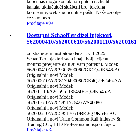
kupci nas mogu kontaktirati putem različitih
kanala, uključujući službeni broj telefona
kompanije, web stranicu ili e-poštu. Naše osoblje
će vam brzo...
Pročitajte više
Dostupni Schaeffler dizel injektori,
562000410/562000610/562001110/5620016
od strane administratora dana 15.11.2025.
Schaeffler injektori sada imaju bolju cijenu,
molimo provjerite da li su vam potrebni. Model:
562000410/A2C9303500080/GK2Q-9K546-AC
Originalni i novi Model:
562000610/A2C8139490080/CK4Q-9K546-AA
Originalni i novi Model:
562001110/A2C59511364/4H2Q-9K546-A
Originalni i novi Model:
562001610/A2C59515264/5WS40080
Originalni i novi Model:
562002210/A2C59517051/BK2Q-9K546-AG
Originalni i novi Taian Common Rail Industry &
Trading CO., LTD Profesionalno isporučuje...
Pročitajte više