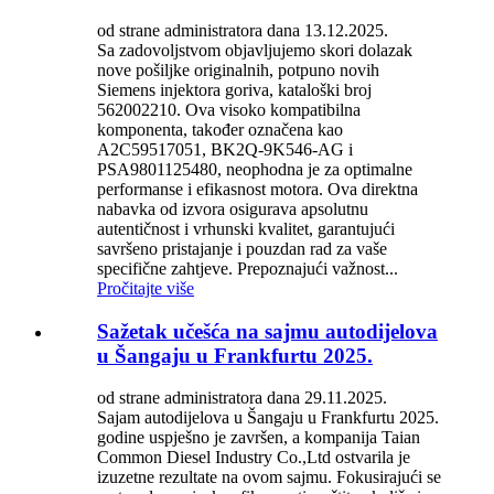
od strane administratora dana 13.12.2025.
Sa zadovoljstvom objavljujemo skori dolazak
nove pošiljke originalnih, potpuno novih
Siemens injektora goriva, kataloški broj
562002210. Ova visoko kompatibilna
komponenta, također označena kao
A2C59517051, BK2Q-9K546-AG i
PSA9801125480, neophodna je za optimalne
performanse i efikasnost motora. Ova direktna
nabavka od izvora osigurava apsolutnu
autentičnost i vrhunski kvalitet, garantujući
savršeno pristajanje i pouzdan rad za vaše
specifične zahtjeve. Prepoznajući važnost...
Pročitajte više
Sažetak učešća na sajmu autodijelova
u Šangaju u Frankfurtu 2025.
od strane administratora dana 29.11.2025.
Sajam autodijelova u Šangaju u Frankfurtu 2025.
godine uspješno je završen, a kompanija Taian
Common Diesel Industry Co.,Ltd ostvarila je
izuzetne rezultate na ovom sajmu. Fokusirajući se