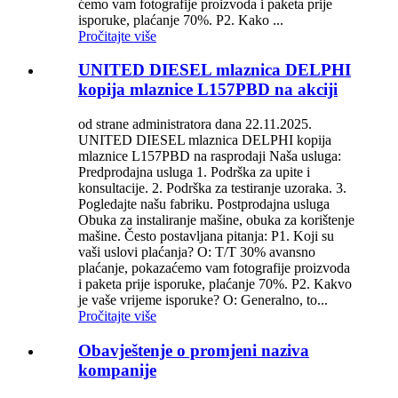
ćemo vam fotografije proizvoda i paketa prije
isporuke, plaćanje 70%. P2. Kako ...
Pročitajte više
UNITED DIESEL mlaznica DELPHI
kopija mlaznice L157PBD na akciji
od strane administratora dana 22.11.2025.
UNITED DIESEL mlaznica DELPHI kopija
mlaznice L157PBD na rasprodaji Naša usluga:
Predprodajna usluga 1. Podrška za upite i
konsultacije. 2. Podrška za testiranje uzoraka. 3.
Pogledajte našu fabriku. Postprodajna usluga
Obuka za instaliranje mašine, obuka za korištenje
mašine. Često postavljana pitanja: P1. Koji su
vaši uslovi plaćanja? O: T/T 30% avansno
plaćanje, pokazaćemo vam fotografije proizvoda
i paketa prije isporuke, plaćanje 70%. P2. Kakvo
je vaše vrijeme isporuke? O: Generalno, to...
Pročitajte više
Obavještenje o promjeni naziva
kompanije