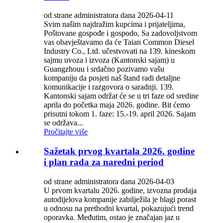
od strane administratora dana 2026-04-11
Svim našim najdražim kupcima i prijateljima,
Poštovane gospođe i gospodo, Sa zadovoljstvom
vas obavještavamo da će Taian Common Diesel
Industry Co., Ltd. učestvovati na 139. kineskom
sajmu uvoza i izvoza (Kantonski sajam) u
Guangzhouu i srdačno pozivamo vašu
kompaniju da posjeti naš štand radi detaljne
komunikacije i razgovora o saradnji. 139.
Kantonski sajam održat će se u tri faze od sredine
aprila do početka maja 2026. godine. Bit ćemo
prisutni tokom 1. faze: 15.-19. april 2026. Sajam
se održava...
Pročitajte više
Sažetak prvog kvartala 2026. godine
i plan rada za naredni period
od strane administratora dana 2026-04-03
U prvom kvartalu 2026. godine, izvozna prodaja
autodijelova kompanije zabilježila je blagi porast
u odnosu na prethodni kvartal, pokazujući trend
oporavka. Međutim, ostao je značajan jaz u