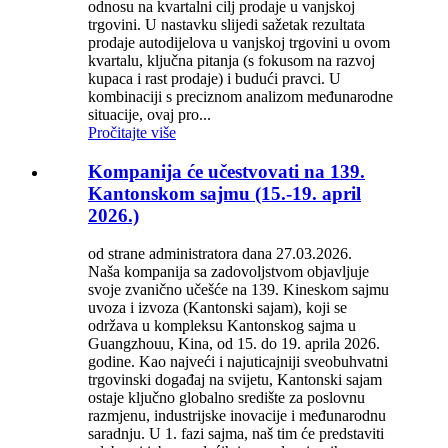
odnosu na kvartalni cilj prodaje u vanjskoj
trgovini. U nastavku slijedi sažetak rezultata
prodaje autodijelova u vanjskoj trgovini u ovom
kvartalu, ključna pitanja (s fokusom na razvoj
kupaca i rast prodaje) i budući pravci. U
kombinaciji s preciznom analizom međunarodne
situacije, ovaj pro...
Pročitajte više
Kompanija će učestvovati na 139.
Kantonskom sajmu (15.-19. april
2026.)
od strane administratora dana 27.03.2026.
Naša kompanija sa zadovoljstvom objavljuje
svoje zvanično učešće na 139. Kineskom sajmu
uvoza i izvoza (Kantonski sajam), koji se
održava u kompleksu Kantonskog sajma u
Guangzhouu, Kina, od 15. do 19. aprila 2026.
godine. Kao najveći i najuticajniji sveobuhvatni
trgovinski događaj na svijetu, Kantonski sajam
ostaje ključno globalno središte za poslovnu
razmjenu, industrijske inovacije i međunarodnu
saradnju. U 1. fazi sajma, naš tim će predstaviti