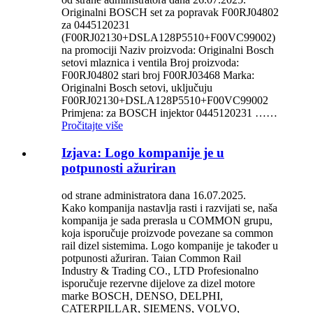
Originalni BOSCH set za popravak F00RJ04802
za 0445120231
(F00RJ02130+DSLA128P5510+F00VC99002)
na promociji Naziv proizvoda: Originalni Bosch
setovi mlaznica i ventila Broj proizvoda:
F00RJ04802 stari broj F00RJ03468 Marka:
Originalni Bosch setovi, uključuju
F00RJ02130+DSLA128P5510+F00VC99002
Primjena: za BOSCH injektor 0445120231 ……
Pročitajte više
Izjava: Logo kompanije je u
potpunosti ažuriran
od strane administratora dana 16.07.2025.
Kako kompanija nastavlja rasti i razvijati se, naša
kompanija je sada prerasla u COMMON grupu,
koja isporučuje proizvode povezane sa common
rail dizel sistemima. Logo kompanije je također u
potpunosti ažuriran. Taian Common Rail
Industry & Trading CO., LTD Profesionalno
isporučuje rezervne dijelove za dizel motore
marke BOSCH, DENSO, DELPHI,
CATERPILLAR, SIEMENS, VOLVO,