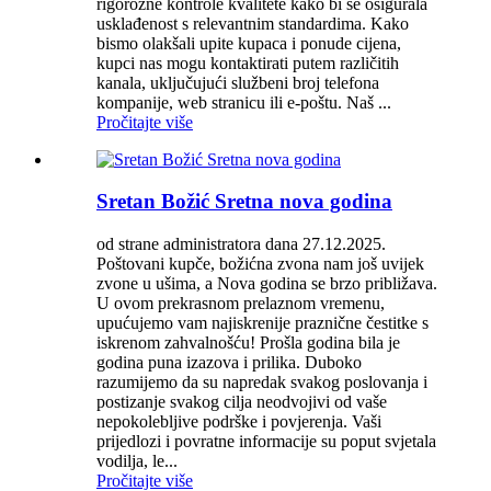
rigorozne kontrole kvalitete kako bi se osigurala
usklađenost s relevantnim standardima. Kako
bismo olakšali upite kupaca i ponude cijena,
kupci nas mogu kontaktirati putem različitih
kanala, uključujući službeni broj telefona
kompanije, web stranicu ili e-poštu. Naš ...
Pročitajte više
Sretan Božić Sretna nova godina
od strane administratora dana 27.12.2025.
Poštovani kupče, božićna zvona nam još uvijek
zvone u ušima, a Nova godina se brzo približava.
U ovom prekrasnom prelaznom vremenu,
upućujemo vam najiskrenije praznične čestitke s
iskrenom zahvalnošću! Prošla godina bila je
godina puna izazova i prilika. Duboko
razumijemo da su napredak svakog poslovanja i
postizanje svakog cilja neodvojivi od vaše
nepokolebljive podrške i povjerenja. Vaši
prijedlozi i povratne informacije su poput svjetala
vodilja, le...
Pročitajte više