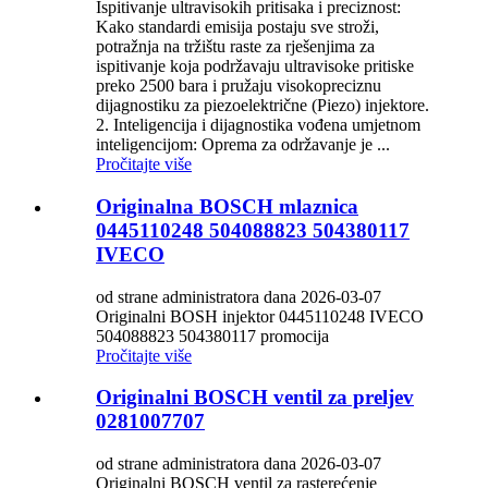
Ispitivanje ultravisokih pritisaka i preciznost:
Kako standardi emisija postaju sve stroži,
potražnja na tržištu raste za rješenjima za
ispitivanje koja podržavaju ultravisoke pritiske
preko 2500 bara i pružaju visokopreciznu
dijagnostiku za piezoelektrične (Piezo) injektore.
2. Inteligencija i dijagnostika vođena umjetnom
inteligencijom: Oprema za održavanje je ...
Pročitajte više
Originalna BOSCH mlaznica
0445110248 504088823 504380117
IVECO
od strane administratora dana 2026-03-07
Originalni BOSH injektor 0445110248 IVECO
504088823 504380117 promocija
Pročitajte više
Originalni BOSCH ventil za preljev
0281007707
od strane administratora dana 2026-03-07
Originalni BOSCH ventil za rasterećenje