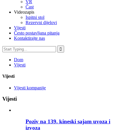
VR
Čast
Videozapis
Ispitni stol
Rezervni dijelovi
Vijesti
Često postavljana pitanja
Kontaktirajte nas
Dom
Vijesti
Vijesti
Vijesti kompanije
Vijesti
Poziv na 139. kineski sajam uvoza i
izvoza