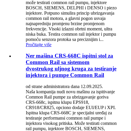
može testirati common rail pumpu, injektore
BOSCH, SIEMENS, DELPHI i DENSO i piezo
injektore. Potpuno simulira princip ubrizgavanja
common rail motora, a glavni pogon usvaja
najnapredniju promjenu brzine promjenom
frekvencije. Visoki izlazni obrtni moment, ultra
niska buka. Testira common rail injektor i pumpu
pomoću senzora protoka sa preciznijim i...
Pročitajte više
Ner mašina CRS-668C ispitni stol za
Common Rail sa sistemom
dvostrukog uljnog kruga za testiranje
injektora i pumpe Common Rail
od strane administratora dana 12.09.2025.
Naša kompanija nudi novu mašinu za ispitivanje
Common Rail pumpe za ubrizgavanje goriva
CRS-668c, ispitnu klupu EPS918,
CR918/CR825, opciono dodaje EUI/EUP i XPI.
Ispitna klupa CRS-668C je specijalni uređaj za
testiranje performansi common rail pumpe i
injektora visokog pritiska. Može testirati common
rail pumpu, injektore BOSCH, SIEMENS,