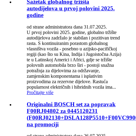
Sažetak globalnog tržišta
autodijelova u prvoj polovini 2025.
godine
od strane administratora dana 31.07.2025.
U prvoj polovini 2025. godine, globalno tržište
autodijelova zadržalo je stabilan i pozitivan trend
rasta. S kontinuiranim porastom globalnog
vlasništva vozila - posebno u azijsko-pacifičkoj
regiji (kao što su Kina, Indija i Jugoistočna Azija)
te u Latinskoj Americi i Africi, gdje se tržište
polovnih automobila brzo širi - postoji snažna
potražnja za dijelovima za održavanje,
zamjenskim komponentama i isplativim
proizvodima za rezervne dijelove. Rastuća
popularnost električnih i hibridnih vozila ima...
Pročitajte više
Originalni BOSCH set za popravak
F00RJ04802 za 0445120231
(F00RJ02130+DSLA128P5510+F00VC990
na promociji
od strane administratora dana 26.07.2025.