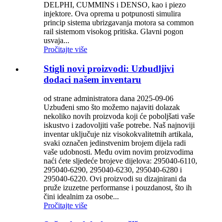
DELPHI, CUMMINS i DENSO, kao i piezo
injektore. Ova oprema u potpunosti simulira
princip sistema ubrizgavanja motora sa common
rail sistemom visokog pritiska. Glavni pogon
usvaja...
Pročitajte više
Stigli novi proizvodi: Uzbudljivi
dodaci našem inventaru
od strane administratora dana 2025-09-06
Uzbuđeni smo što možemo najaviti dolazak
nekoliko novih proizvoda koji će poboljšati vaše
iskustvo i zadovoljiti vaše potrebe. Naš najnoviji
inventar uključuje niz visokokvalitetnih artikala,
svaki označen jedinstvenim brojem dijela radi
vaše udobnosti. Među ovim novim proizvodima
naći ćete sljedeće brojeve dijelova: 295040-6110,
295040-6290, 295040-6230, 295040-6280 i
295040-6220. Ovi proizvodi su dizajnirani da
pruže izuzetne performanse i pouzdanost, što ih
čini idealnim za osobe...
Pročitajte više