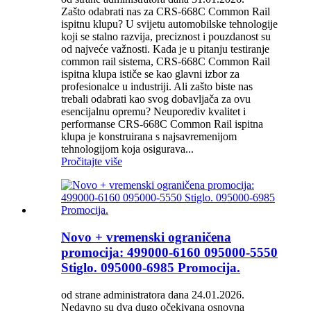
Zašto odabrati nas za CRS-668C Common Rail
ispitnu klupu? U svijetu automobilske tehnologije
koji se stalno razvija, preciznost i pouzdanost su
od najveće važnosti. Kada je u pitanju testiranje
common rail sistema, CRS-668C Common Rail
ispitna klupa ističe se kao glavni izbor za
profesionalce u industriji. Ali zašto biste nas
trebali odabrati kao svog dobavljača za ovu
esencijalnu opremu? Neuporediv kvalitet i
performanse CRS-668C Common Rail ispitna
klupa je konstruirana s najsavremenijom
tehnologijom koja osigurava...
Pročitajte više
Novo + vremenski ograničena
promocija: 499000-6160 095000-5550
Stiglo. 095000-6985 Promocija.
od strane administratora dana 24.01.2026.
Nedavno su dva dugo očekivana osnovna