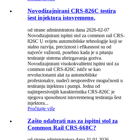
Novodizajnirani CRS-826C testira
šest injektora istovremeno.
od strane administratora dana 2026-02-07
Novodizajnirani ispitni stol za common rail CRS-
826C U svijetu automobilske tehnologije koji se
stalno razvija, preciznost i efikasnost su od
najveće važnosti, posebno kada je u pitanju
testiranje sistema ubrizgavanja goriva.
Novodizajnirani visokokvalitetni ispitni stol za
common rail CRS-826C ističe se kao
revolucionarni alat za automobilske
profesionalce, nudeći neuporedive mogućnosti u
testiranju injektora i pumpi. Jedna od
najimpresivnijih karakteristika CRS-826C je
njegova sposobnost istovremenog testiranja šest
injektora...
Pročitajte više
Zašto odabrati nas za ispitni stol za
Common Rail CRS-668C?
od strane administratora dana 31.01.2026.