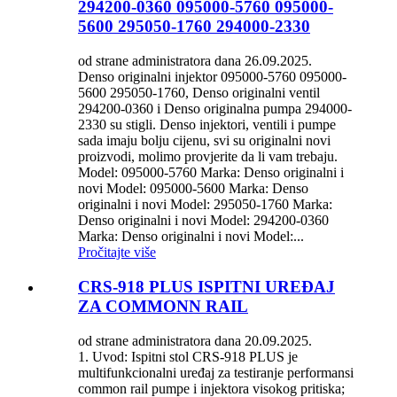
294200-0360 095000-5760 095000-
5600 295050-1760 294000-2330
od strane administratora dana 26.09.2025.
Denso originalni injektor 095000-5760 095000-
5600 295050-1760, Denso originalni ventil
294200-0360 i Denso originalna pumpa 294000-
2330 su stigli. Denso injektori, ventili i pumpe
sada imaju bolju cijenu, svi su originalni novi
proizvodi, molimo provjerite da li vam trebaju.
Model: 095000-5760 Marka: Denso originalni i
novi Model: 095000-5600 Marka: Denso
originalni i novi Model: 295050-1760 Marka:
Denso originalni i novi Model: 294200-0360
Marka: Denso originalni i novi Model:...
Pročitajte više
CRS-918 PLUS ISPITNI UREĐAJ
ZA COMMONN RAIL
od strane administratora dana 20.09.2025.
1. Uvod: Ispitni stol CRS-918 PLUS je
multifunkcionalni uređaj za testiranje performansi
common rail pumpe i injektora visokog pritiska;