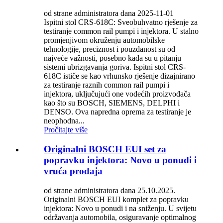
od strane administratora dana 2025-11-01
Ispitni stol CRS-618C: Sveobuhvatno rješenje za
testiranje common rail pumpi i injektora. U stalno
promjenjivom okruženju automobilske
tehnologije, preciznost i pouzdanost su od
najveće važnosti, posebno kada su u pitanju
sistemi ubrizgavanja goriva. Ispitni stol CRS-
618C ističe se kao vrhunsko rješenje dizajnirano
za testiranje raznih common rail pumpi i
injektora, uključujući one vodećih proizvođača
kao što su BOSCH, SIEMENS, DELPHI i
DENSO. Ova napredna oprema za testiranje je
neophodna...
Pročitajte više
Originalni BOSCH EUI set za
popravku injektora: Novo u ponudi i
vruća prodaja
od strane administratora dana 25.10.2025.
Originalni BOSCH EUI komplet za popravku
injektora: Novo u ponudi i na sniženju. U svijetu
održavanja automobila, osiguravanje optimalnog