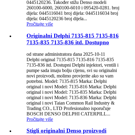
0445120236. Također stižu Denso modeli
260100-6000, 260100-6010 i 095420-0281. broj
dijela: 0445116041 broj dijela: 0445116034 broj
dijela: 0445120236 broj dijela...
Pročitajte više
Originalni Delphi 7135-815 7135-816
7135-835 7135-836 itd. Dostupno
od strane administratora dana 2025-10-11
Delphi original 7135-815 7135-816 7135-835
7135-836 itd. Dostupni Delphi injektori, ventili i
pumpe sada imaju bolju cijenu, svi su originalni
novi proizvodi, molimo provjerite ako su vam
potrebni. Model: 7135-815 Marka: Delphi
original i novi Model: 7135-816 Marka: Delphi
original i novi Model: 7135-835 Marka: Delphi
original i novi Model: 7135-836 Marka: Delphi
original i novi Taian Common Rail Industry &
Trading CO., LTD Profesionalno isporučuje
BOSCH DENSO DELPHI CATERPILL...
Pročitajte više
Stigli originalni Denso proizvodi