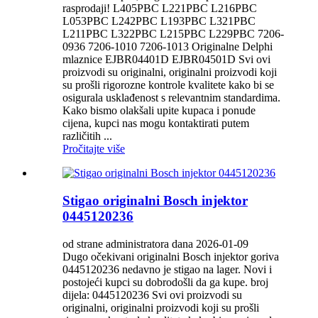
rasprodaji! L405PBC L221PBC L216PBC
L053PBC L242PBC L193PBC L321PBC
L211PBC L322PBC L215PBC L229PBC 7206-
0936 7206-1010 7206-1013 Originalne Delphi
mlaznice EJBR04401D EJBR04501D Svi ovi
proizvodi su originalni, originalni proizvodi koji
su prošli rigorozne kontrole kvalitete kako bi se
osigurala usklađenost s relevantnim standardima.
Kako bismo olakšali upite kupaca i ponude
cijena, kupci nas mogu kontaktirati putem
različitih ...
Pročitajte više
Stigao originalni Bosch injektor
0445120236
od strane administratora dana 2026-01-09
Dugo očekivani originalni Bosch injektor goriva
0445120236 nedavno je stigao na lager. Novi i
postojeći kupci su dobrodošli da ga kupe. broj
dijela: 0445120236 Svi ovi proizvodi su
originalni, originalni proizvodi koji su prošli