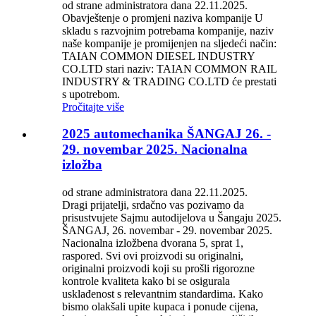
od strane administratora dana 22.11.2025.
Obavještenje o promjeni naziva kompanije U
skladu s razvojnim potrebama kompanije, naziv
naše kompanije je promijenjen na sljedeći način:
TAIAN COMMON DIESEL INDUSTRY
CO.LTD stari naziv: TAIAN COMMON RAIL
INDUSTRY & TRADING CO.LTD će prestati
s upotrebom.
Pročitajte više
2025 automechanika ŠANGAJ 26. -
29. novembar 2025. Nacionalna
izložba
od strane administratora dana 22.11.2025.
Dragi prijatelji, srdačno vas pozivamo da
prisustvujete Sajmu autodijelova u Šangaju 2025.
ŠANGAJ, 26. novembar - 29. novembar 2025.
Nacionalna izložbena dvorana 5, sprat 1,
raspored. Svi ovi proizvodi su originalni,
originalni proizvodi koji su prošli rigorozne
kontrole kvaliteta kako bi se osigurala
usklađenost s relevantnim standardima. Kako
bismo olakšali upite kupaca i ponude cijena,