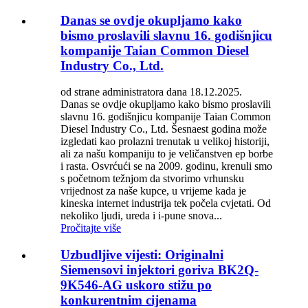
Danas se ovdje okupljamo kako
bismo proslavili slavnu 16. godišnjicu
kompanije Taian Common Diesel
Industry Co., Ltd.
od strane administratora dana 18.12.2025.
Danas se ovdje okupljamo kako bismo proslavili
slavnu 16. godišnjicu kompanije Taian Common
Diesel Industry Co., Ltd. Šesnaest godina može
izgledati kao prolazni trenutak u velikoj historiji,
ali za našu kompaniju to je veličanstven ep borbe
i rasta. Osvrćući se na 2009. godinu, krenuli smo
s početnom težnjom da stvorimo vrhunsku
vrijednost za naše kupce, u vrijeme kada je
kineska internet industrija tek počela cvjetati. Od
nekoliko ljudi, ureda i i-pune snova...
Pročitajte više
Uzbudljive vijesti: Originalni
Siemensovi injektori goriva BK2Q-
9K546-AG uskoro stižu po
konkurentnim cijenama