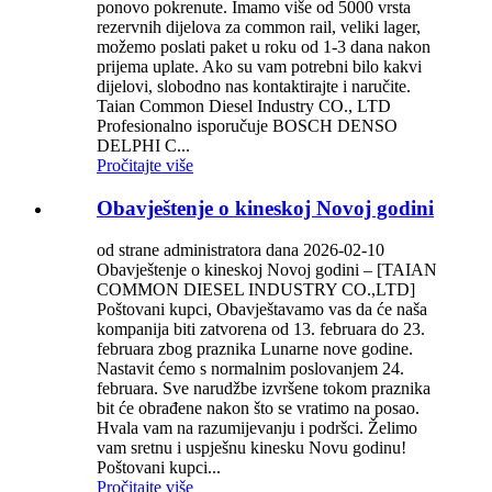
ponovo pokrenute. Imamo više od 5000 vrsta
rezervnih dijelova za common rail, veliki lager,
možemo poslati paket u roku od 1-3 dana nakon
prijema uplate. Ako su vam potrebni bilo kakvi
dijelovi, slobodno nas kontaktirajte i naručite.
Taian Common Diesel Industry CO., LTD
Profesionalno isporučuje BOSCH DENSO
DELPHI C...
Pročitajte više
Obavještenje o kineskoj Novoj godini
od strane administratora dana 2026-02-10
Obavještenje o kineskoj Novoj godini – [TAIAN
COMMON DIESEL INDUSTRY CO.,LTD]
Poštovani kupci, Obavještavamo vas da će naša
kompanija biti zatvorena od 13. februara do 23.
februara zbog praznika Lunarne nove godine.
Nastavit ćemo s normalnim poslovanjem 24.
februara. Sve narudžbe izvršene tokom praznika
bit će obrađene nakon što se vratimo na posao.
Hvala vam na razumijevanju i podršci. Želimo
vam sretnu i uspješnu kinesku Novu godinu!
Poštovani kupci...
Pročitajte više