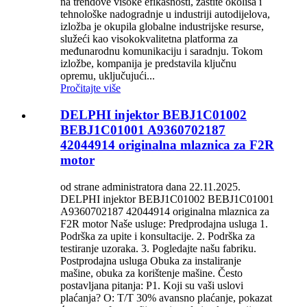
na trendove visoke efikasnosti, zaštite okoliša i
tehnološke nadogradnje u industriji autodijelova,
izložba je okupila globalne industrijske resurse,
služeći kao visokokvalitetna platforma za
međunarodnu komunikaciju i saradnju. Tokom
izložbe, kompanija je predstavila ključnu
opremu, uključujući...
Pročitajte više
DELPHI injektor BEBJ1C01002
BEBJ1C01001 A9360702187
42044914 originalna mlaznica za F2R
motor
od strane administratora dana 22.11.2025.
DELPHI injektor BEBJ1C01002 BEBJ1C01001
A9360702187 42044914 originalna mlaznica za
F2R motor Naše usluge: Predprodajna usluga 1.
Podrška za upite i konsultacije. 2. Podrška za
testiranje uzoraka. 3. Pogledajte našu fabriku.
Postprodajna usluga Obuka za instaliranje
mašine, obuka za korištenje mašine. Često
postavljana pitanja: P1. Koji su vaši uslovi
plaćanja? O: T/T 30% avansno plaćanje, pokazat