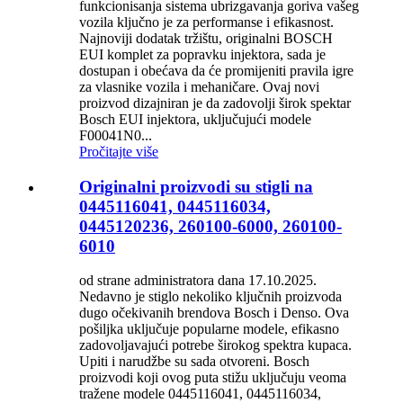
funkcionisanja sistema ubrizgavanja goriva vašeg
vozila ključno je za performanse i efikasnost.
Najnoviji dodatak tržištu, originalni BOSCH
EUI komplet za popravku injektora, sada je
dostupan i obećava da će promijeniti pravila igre
za vlasnike vozila i mehaničare. Ovaj novi
proizvod dizajniran je da zadovolji širok spektar
Bosch EUI injektora, uključujući modele
F00041N0...
Pročitajte više
Originalni proizvodi su stigli na
0445116041, 0445116034,
0445120236, 260100-6000, 260100-
6010
od strane administratora dana 17.10.2025.
Nedavno je stiglo nekoliko ključnih proizvoda
dugo očekivanih brendova Bosch i Denso. Ova
pošiljka uključuje popularne modele, efikasno
zadovoljavajući potrebe širokog spektra kupaca.
Upiti i narudžbe su sada otvoreni. Bosch
proizvodi koji ovog puta stižu uključuju veoma
tražene modele 0445116041, 0445116034,