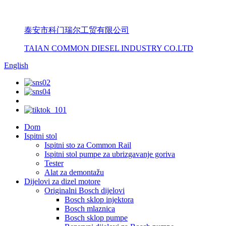
泰安市科门瑞尔工贸有限公司
TAIAN COMMON DIESEL INDUSTRY CO.LTD
English
Dom
Ispitni stol
Ispitni sto za Common Rail
Ispitni stol pumpe za ubrizgavanje goriva
Tester
Alat za demontažu
Dijelovi za dizel motore
Originalni Bosch dijelovi
Bosch sklop injektora
Bosch mlaznica
Bosch sklop pumpe