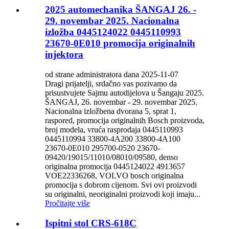
2025 automechanika ŠANGAJ 26. -
29. novembar 2025. Nacionalna
izložba 0445124022 0445110993
23670-0E010 promocija originalnih
injektora
od strane administratora dana 2025-11-07
Dragi prijatelji, srdačno vas pozivamo da
prisustvujete Sajmu autodijelova u Šangaju 2025.
ŠANGAJ, 26. novembar - 29. novembar 2025.
Nacionalna izložbena dvorana 5, sprat 1,
raspored, promocija originalnih Bosch proizvoda,
broj modela, vruća rasprodaja 0445110993
0445110994 33800-4A200 33800-4A100
23670-0E010 295700-0520 23670-
09420/19015/11010/08010/09580, denso
originalna promocija 0445124022 4913657
VOE22336268, VOLVO bosch originalna
promocija s dobrom cijenom. Svi ovi proizvodi
su originalni, neoriginalni proizvodi koji imaju...
Pročitajte više
Ispitni stol CRS-618C