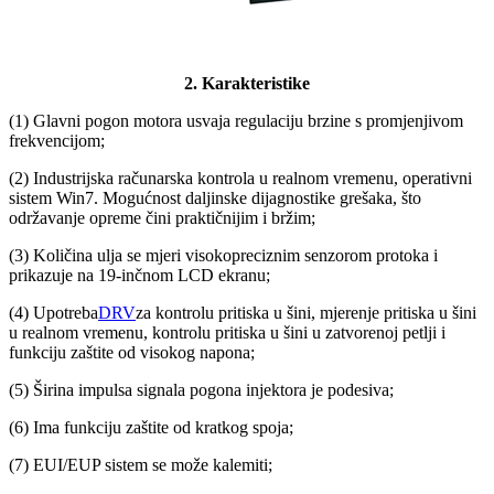
2. Karakteristike
(1) Glavni pogon motora usvaja regulaciju brzine s promjenjivom
frekvencijom;
(2) Industrijska računarska kontrola u realnom vremenu, operativni
sistem Win7. Mogućnost daljinske dijagnostike grešaka, što
održavanje opreme čini praktičnijim i bržim;
(3) Količina ulja se mjeri visokopreciznim senzorom protoka i
prikazuje na 19-inčnom LCD ekranu;
(4) Upotreba
DRV
za kontrolu pritiska u šini, mjerenje pritiska u šini
u realnom vremenu, kontrolu pritiska u šini u zatvorenoj petlji i
funkciju zaštite od visokog napona;
(5) Širina impulsa signala pogona injektora je podesiva;
(6) Ima funkciju zaštite od kratkog spoja;
(7) EUI/EUP sistem se može kalemiti;