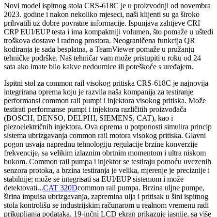
Novi model ispitnog stola CRS-618C je u proizvodnji od novembra
2023. godine i nakon nekoliko mjeseci, naši klijenti su ga široko
prihvatili uz dobre povratne informacije. Ispunjava zahtjeve CRI
CRP EUI/EUP testa i ima kompaktniji volumen, što pomaže u uštedi
troškova dostave i radnog prostora. Neograničena funkcija QR
kodiranja je sada besplatna, a TeamViewer pomaže u pružanju
tehničke podrške. Naš tehničar vam može pristupiti u roku od 24
sata ako imate bilo kakve nedoumice ili poteškoće s uređajem.
Ispitni stol za common rail visokog pritiska CRS-618C je najnovija
integrirana oprema koju je razvila naša kompanija za testiranje
performansi common rail pumpi i injektora visokog pritiska. Može
testirati performanse pumpi i injektora različitih proizvođača
(BOSCH, DENSO, DELPHI, SIEMENS, CAT), kao i
piezoelektričnih injektora. Ova oprema u potpunosti simulira princip
sistema ubrizgavanja common rail motora visokog pritiska. Glavni
pogon usvaja naprednu tehnologiju regulacije brzine konverzije
frekvencije, sa velikim izlaznim obrtnim momentom i ultra niskom
bukom. Common rail pumpa i injektor se testiraju pomoću uvezenih
senzora protoka, a brzina testiranja je velika, mjerenje je preciznije i
stabilnije; može se integrisati sa EUI/EUP sistemom i može
detektovati...
CAT 320D
common rail pumpa. Brzina uljne pumpe,
širina impulsa ubrizgavanja, zapremina ulja i pritisak u šini ispitnog
stola kontrolišu se industrijskim računarom u realnom vremenu radi
prikupljanja podataka. 19-inčni LCD ekran prikazuje jasnije, sa više