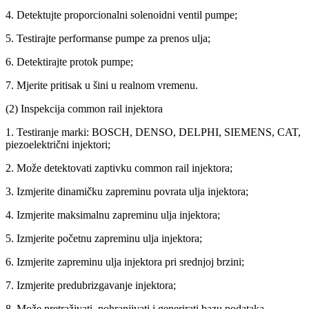
4. Detektujte proporcionalni solenoidni ventil pumpe;
5. Testirajte performanse pumpe za prenos ulja;
6. Detektirajte protok pumpe;
7. Mjerite pritisak u šini u realnom vremenu.
(2) Inspekcija common rail injektora
1. Testiranje marki: BOSCH, DENSO, DELPHI, SIEMENS, CAT,
piezoelektrični injektori;
2. Može detektovati zaptivku common rail injektora;
3. Izmjerite dinamičku zapreminu povrata ulja injektora;
4. Izmjerite maksimalnu zapreminu ulja injektora;
5. Izmjerite početnu zapreminu ulja injektora;
6. Izmjerite zapreminu ulja injektora pri srednjoj brzini;
7. Izmjerite predubrizgavanje injektora;
8. Može pretraživati, pohranjivati ​​i generirati bazu podataka.