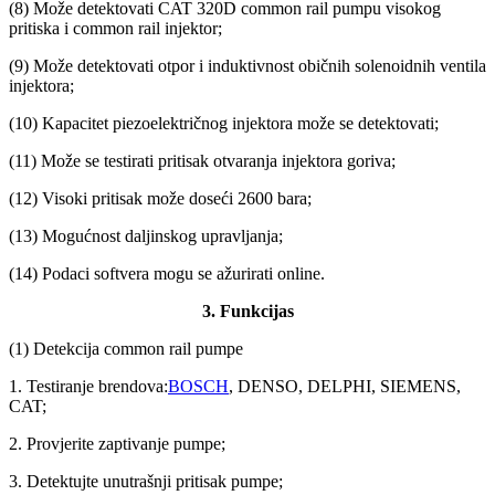
(8) Može detektovati CAT 320D common rail pumpu visokog
pritiska i common rail injektor;
(9) Može detektovati otpor i induktivnost običnih solenoidnih ventila
injektora;
(10) Kapacitet piezoelektričnog injektora može se detektovati;
(11) Može se testirati pritisak otvaranja injektora goriva;
(12) Visoki pritisak može doseći 2600 bara;
(13) Mogućnost daljinskog upravljanja;
(14) Podaci softvera mogu se ažurirati online.
3. Funkcija
s
(1) Detekcija common rail pumpe
1. Testiranje brendova:
BOSCH
, DENSO, DELPHI, SIEMENS,
CAT;
2. Provjerite zaptivanje pumpe;
3. Detektujte unutrašnji pritisak pumpe;