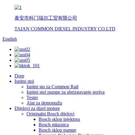
泰安市科门瑞尔工贸有限公司
TAIAN COMMON DIESEL INDUSTRY CO.LTD
English
Dom
Ispitni stol
Ispitni sto za Common Rail
Ispitni stol pumpe za ubrizgavanje goriva
Tester
Alat za demontažu
Dijelovi za dizel motore
Originalni Bosch dijelovi
Bosch sklop injektora
Bosch mlaznica
Bosch sklop pumpe