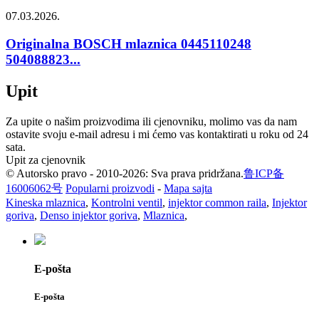
07.03.2026.
Originalna BOSCH mlaznica 0445110248
504088823...
Upit
Za upite o našim proizvodima ili cjenovniku, molimo vas da nam
ostavite svoju e-mail adresu i mi ćemo vas kontaktirati u roku od 24
sata.
Upit za cjenovnik
© Autorsko pravo - 2010-2026: Sva prava pridržana.
鲁ICP备
16006062号
Popularni proizvodi
-
Mapa sajta
Kineska mlaznica
,
Kontrolni ventil
,
injektor common raila
,
Injektor
goriva
,
Denso injektor goriva
,
Mlaznica
,
E-pošta
E-pošta