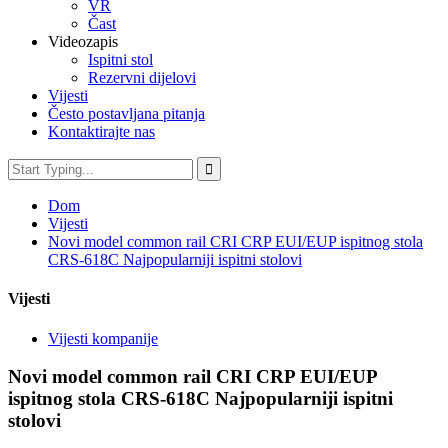
VR
Čast
Videozapis
Ispitni stol
Rezervni dijelovi
Vijesti
Često postavljana pitanja
Kontaktirajte nas
Dom
Vijesti
Novi model common rail CRI CRP EUI/EUP ispitnog stola
CRS-618C Najpopularniji ispitni stolovi
Vijesti
Vijesti kompanije
Novi model common rail CRI CRP EUI/EUP
ispitnog stola CRS-618C Najpopularniji ispitni
stolovi