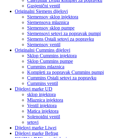
Caterpillar Drugi komplet za popravku
Gusjenični ventil
Originalni Siemens dijelovi
Siemensov sklop injektora
Siemensova mlaznica
Siemensov sklop pumpe
Siemensovi setovi za popravak pumpi
Siemens Ostali setovi za popravku
Siemensov ventil
Originalni Cummins dijelovi
Sklop Cummins injektora
Sklop Cummins pumpe
Cummins mlaznica
Kompleti za popravak Cummins pumpi
Cummins Ostali setovi za popravku
Cummins ventil
Dijelovi marke UD
sklop injektora
Mlaznica injektora
Ventil injektora
Matica injektora
Solenoidni ventil
setovi
Dijelovi marke Liwei
Dijelovi marke Befrag