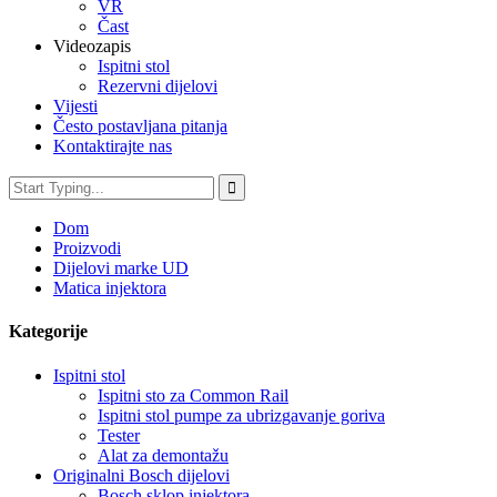
VR
Čast
Videozapis
Ispitni stol
Rezervni dijelovi
Vijesti
Često postavljana pitanja
Kontaktirajte nas
Dom
Proizvodi
Dijelovi marke UD
Matica injektora
Kategorije
Ispitni stol
Ispitni sto za Common Rail
Ispitni stol pumpe za ubrizgavanje goriva
Tester
Alat za demontažu
Originalni Bosch dijelovi
Bosch sklop injektora