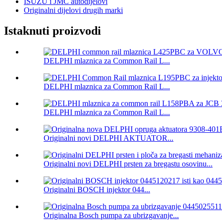
ISUZU i JMC autodijelovi
Originalni dijelovi drugih marki
Istaknuti proizvodi
DELPHI mlaznica za Common Rail L...
DELPHI mlaznica za Common Rail L...
DELPHI mlaznica za Common Rail L...
Originalni novi DELPHI AKTUATOR...
Originalni novi DELPHI prsten za bregastu osovinu...
Originalni BOSCH injektor 044...
Originalna Bosch pumpa za ubrizgavanje...