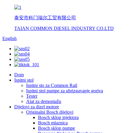
泰安市科门瑞尔工贸有限公司
TAIAN COMMON DIESEL INDUSTRY CO.LTD
English
Dom
Ispitni stol
Ispitni sto za Common Rail
Ispitni stol pumpe za ubrizgavanje goriva
Tester
Alat za demontažu
Dijelovi za dizel motore
Originalni Bosch dijelovi
Bosch sklop injektora
Bosch mlaznica
Bosch sklop pumpe