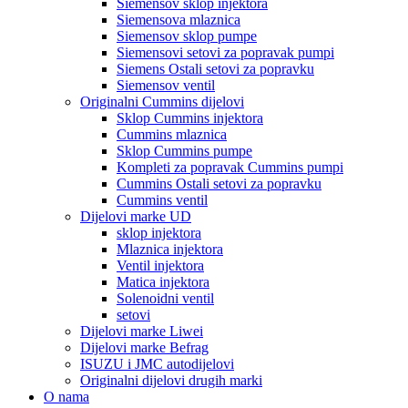
Siemensov sklop injektora
Siemensova mlaznica
Siemensov sklop pumpe
Siemensovi setovi za popravak pumpi
Siemens Ostali setovi za popravku
Siemensov ventil
Originalni Cummins dijelovi
Sklop Cummins injektora
Cummins mlaznica
Sklop Cummins pumpe
Kompleti za popravak Cummins pumpi
Cummins Ostali setovi za popravku
Cummins ventil
Dijelovi marke UD
sklop injektora
Mlaznica injektora
Ventil injektora
Matica injektora
Solenoidni ventil
setovi
Dijelovi marke Liwei
Dijelovi marke Befrag
ISUZU i JMC autodijelovi
Originalni dijelovi drugih marki
O nama