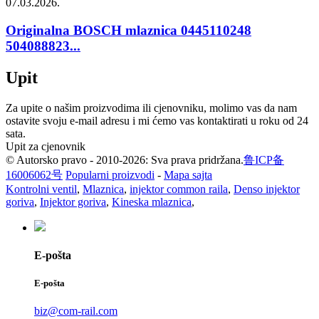
07.03.2026.
Originalna BOSCH mlaznica 0445110248
504088823...
Upit
Za upite o našim proizvodima ili cjenovniku, molimo vas da nam
ostavite svoju e-mail adresu i mi ćemo vas kontaktirati u roku od 24
sata.
Upit za cjenovnik
© Autorsko pravo - 2010-2026: Sva prava pridržana.
鲁ICP备
16006062号
Popularni proizvodi
-
Mapa sajta
Kontrolni ventil
,
Mlaznica
,
injektor common raila
,
Denso injektor
goriva
,
Injektor goriva
,
Kineska mlaznica
,
E-pošta
E-pošta
biz@com-rail.com