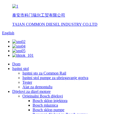
泰安市科门瑞尔工贸有限公司
TAIAN COMMON DIESEL INDUSTRY CO.LTD
English
Dom
Ispitni stol
Ispitni sto za Common Rail
Ispitni stol pumpe za ubrizgavanje goriva
Tester
Alat za demontažu
Dijelovi za dizel motore
Originalni Bosch dijelovi
Bosch sklop injektora
Bosch mlaznica
Bosch sklop pumpe