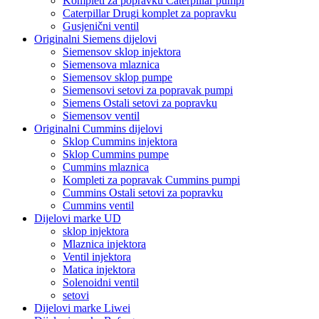
Kompleti za popravku Caterpillar pumpi
Caterpillar Drugi komplet za popravku
Gusjenični ventil
Originalni Siemens dijelovi
Siemensov sklop injektora
Siemensova mlaznica
Siemensov sklop pumpe
Siemensovi setovi za popravak pumpi
Siemens Ostali setovi za popravku
Siemensov ventil
Originalni Cummins dijelovi
Sklop Cummins injektora
Sklop Cummins pumpe
Cummins mlaznica
Kompleti za popravak Cummins pumpi
Cummins Ostali setovi za popravku
Cummins ventil
Dijelovi marke UD
sklop injektora
Mlaznica injektora
Ventil injektora
Matica injektora
Solenoidni ventil
setovi
Dijelovi marke Liwei