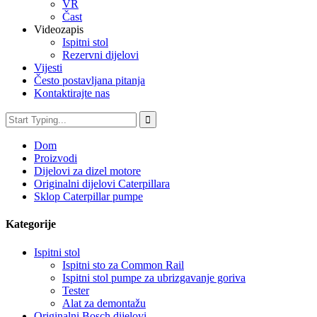
VR
Čast
Videozapis
Ispitni stol
Rezervni dijelovi
Vijesti
Često postavljana pitanja
Kontaktirajte nas
Dom
Proizvodi
Dijelovi za dizel motore
Originalni dijelovi Caterpillara
Sklop Caterpillar pumpe
Kategorije
Ispitni stol
Ispitni sto za Common Rail
Ispitni stol pumpe za ubrizgavanje goriva
Tester
Alat za demontažu
Originalni Bosch dijelovi