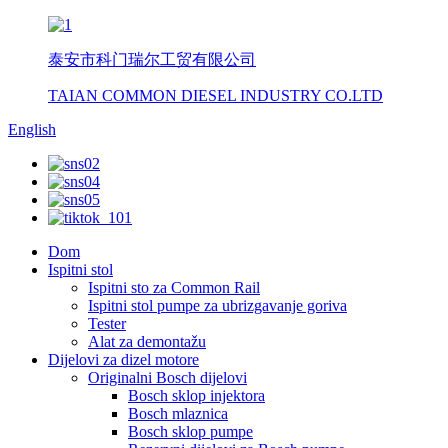
泰安市科门瑞尔工贸有限公司
TAIAN COMMON DIESEL INDUSTRY CO.LTD
English
Dom
Ispitni stol
Ispitni sto za Common Rail
Ispitni stol pumpe za ubrizgavanje goriva
Tester
Alat za demontažu
Dijelovi za dizel motore
Originalni Bosch dijelovi
Bosch sklop injektora
Bosch mlaznica
Bosch sklop pumpe