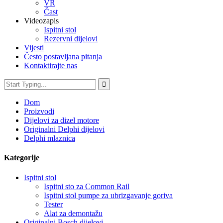
VR
Čast
Videozapis
Ispitni stol
Rezervni dijelovi
Vijesti
Često postavljana pitanja
Kontaktirajte nas
Dom
Proizvodi
Dijelovi za dizel motore
Originalni Delphi dijelovi
Delphi mlaznica
Kategorije
Ispitni stol
Ispitni sto za Common Rail
Ispitni stol pumpe za ubrizgavanje goriva
Tester
Alat za demontažu
Originalni Bosch dijelovi