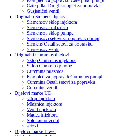
Kompleti za popravku Caterpillar pumpi
Caterpillar Drugi komplet za popravku
Gusjenični ventil
Originalni Siemens dijelovi
Siemensov sklop injektora
Siemensova mlaznica
Siemensov sklop pumpe
Siemensovi setovi za popravak pumpi
Siemens Ostali setovi za popravku
Siemensov ventil
Originalni Cummins dijelovi
Sklop Cummins injektora
Sklop Cummins pumpe
Cummins mlaznica
Kompleti za popravak Cummins pumpi
Cummins Ostali setovi za popravku
Cummins ventil
Dijelovi marke UD
sklop injektora
Mlaznica injektora
Ventil injektora
Matica injektora
Solenoidni ventil
setovi
Dijelovi marke Liwei