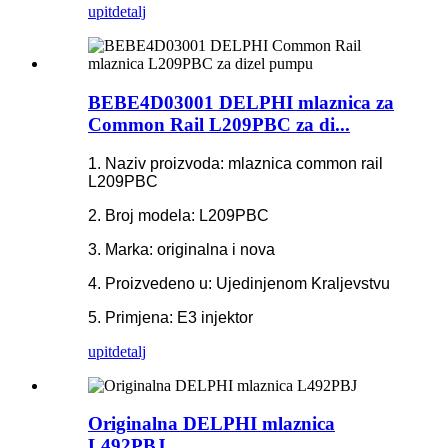
upit
detalj
BEBE4D03001 DELPHI mlaznica za
Common Rail L209PBC za di...
1. Naziv proizvoda: mlaznica common rail
L209PBC
2. Broj modela: L209PBC
3. Marka: originalna i nova
4. Proizvedeno u: Ujedinjenom Kraljevstvu
5. Primjena: E3 injektor
upit
detalj
Originalna DELPHI mlaznica
L492PBJ