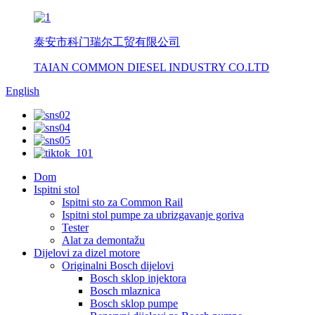
泰安市科门瑞尔工贸有限公司
TAIAN COMMON DIESEL INDUSTRY CO.LTD
English
Dom
Ispitni stol
Ispitni sto za Common Rail
Ispitni stol pumpe za ubrizgavanje goriva
Tester
Alat za demontažu
Dijelovi za dizel motore
Originalni Bosch dijelovi
Bosch sklop injektora
Bosch mlaznica
Bosch sklop pumpe