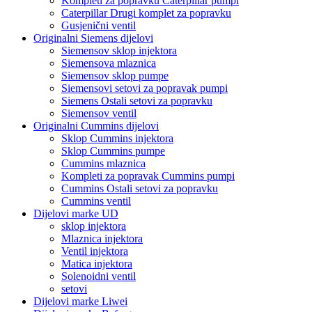
Kompleti za popravku Caterpillar pumpi
Caterpillar Drugi komplet za popravku
Gusjenični ventil
Originalni Siemens dijelovi
Siemensov sklop injektora
Siemensova mlaznica
Siemensov sklop pumpe
Siemensovi setovi za popravak pumpi
Siemens Ostali setovi za popravku
Siemensov ventil
Originalni Cummins dijelovi
Sklop Cummins injektora
Sklop Cummins pumpe
Cummins mlaznica
Kompleti za popravak Cummins pumpi
Cummins Ostali setovi za popravku
Cummins ventil
Dijelovi marke UD
sklop injektora
Mlaznica injektora
Ventil injektora
Matica injektora
Solenoidni ventil
setovi
Dijelovi marke Liwei