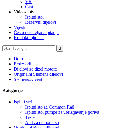
VR
Čast
Videozapis
Ispitni stol
Rezervni dijelovi
Vijesti
Često postavljana pitanja
Kontaktirajte nas
Dom
Proizvodi
Dijelovi za dizel motore
Originalni Siemens dijelovi
Siemensov ventil
Kategorije
Ispitni stol
Ispitni sto za Common Rail
Ispitni stol pumpe za ubrizgavanje goriva
Tester
Alat za demontažu
Originalni Bosch dijelovi