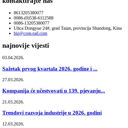
kontaktirajte nas
8613205380077
0086-(0)538-6112588
0086-13205380077
Ulica Dongyue 24#, grad Taian, provincija Shandong, Kina
biz@com-rail.com
najnovije vijesti
03.04.2026.
Sažetak prvog kvartala 2026. godine i ...
27.03.2026.
Kompanija će učestvovati u 139. pjevanju...
21.03.2026.
Trendovi razvoja industrije u 2026. godini
12.03.2026.