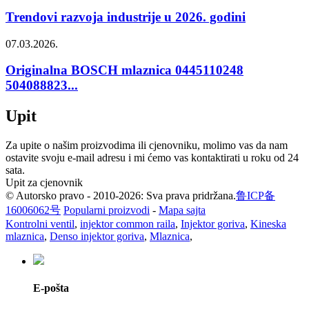
Trendovi razvoja industrije u 2026. godini
07.03.2026.
Originalna BOSCH mlaznica 0445110248
504088823...
Upit
Za upite o našim proizvodima ili cjenovniku, molimo vas da nam
ostavite svoju e-mail adresu i mi ćemo vas kontaktirati u roku od 24
sata.
Upit za cjenovnik
© Autorsko pravo - 2010-2026: Sva prava pridržana.
鲁ICP备
16006062号
Popularni proizvodi
-
Mapa sajta
Kontrolni ventil
,
injektor common raila
,
Injektor goriva
,
Kineska
mlaznica
,
Denso injektor goriva
,
Mlaznica
,
E-pošta