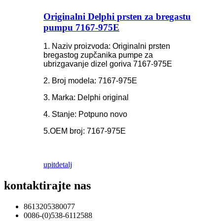
Originalni Delphi prsten za bregastu
pumpu 7167-975E
1. Naziv proizvoda: Originalni prsten
bregastog zupčanika pumpe za
ubrizgavanje dizel goriva 7167-975E
2. Broj modela: 7167-975E
3. Marka: Delphi original
4. Stanje: Potpuno novo
5.OEM broj: 7167-975E
upit
detalj
kontaktirajte nas
8613205380077
0086-(0)538-6112588