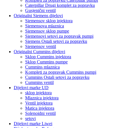
Kompleti za popravku Caterpillar pumpi
Caterpillar Drugi komplet za popravku
Gusjenični ventil
Originalni Siemens dijelovi
Siemensov sklop injektora
Siemensova mlaznica
Siemensov sklop pumpe
Siemensovi setovi za popravak pumpi
Siemens Ostali setovi za popravku
Siemensov ventil
Originalni Cummins dijelovi
Sklop Cummins injektora
Sklop Cummins pumpe
Cummins mlaznica
Kompleti za popravak Cummins pumpi
Cummins Ostali setovi za popravku
Cummins ventil
Dijelovi marke UD
sklop injektora
Mlaznica injektora
Ventil injektora
Matica injektora
Solenoidni ventil
setovi
Dijelovi marke Liwei