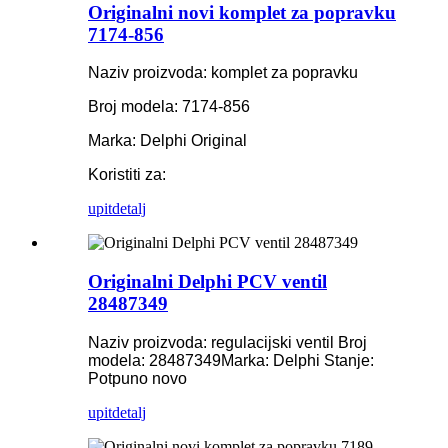
Originalni novi komplet za popravku
7174-856
Naziv proizvoda: komplet za popravku
Broj modela: 7174-856
Marka: Delphi Original
Koristiti za:
upit
detalj
Originalni Delphi PCV ventil
28487349
Naziv proizvoda: regulacijski ventil
Broj
modela: 28487349
Marka: Delphi
Stanje:
Potpuno novo
upit
detalj