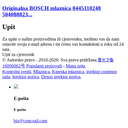
Originalna BOSCH mlaznica 0445110248
504088823...
Upit
Za upite o našim proizvodima ili cjenovniku, molimo vas da nam
ostavite svoju e-mail adresu i mi ćemo vas kontaktirati u roku od 24
sata.
Upit za cjenovnik
© Autorsko pravo - 2010-2026: Sva prava pridržana.
鲁ICP备
16006062号
Popularni proizvodi
-
Mapa sajta
Kontrolni ventil
,
Mlaznica
,
Kineska mlaznica
,
injektor common
raila
,
Injektor goriva
,
Denso injektor goriva
,
E-pošta
E-pošta
biz@com-rail.com