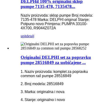
DELPHil 100% originalni sklop
pumpe 7135-478, 7135478...
Naziv proizvoda: sklop pumpe
Broj modela:
7135-478
Marka: DELPHI original
Stanje:
Potpuno novo
Primjena: PUMPA 33100-
4X700, R9044Z072A
upit
detalj
Originalni DELPHI set za popravku
pumpe 28516849 za uobičajene ...
1. Naziv proizvoda: komplet za popravku
common rail pumpe 28516849
2. Broj modela: 28516849
3. Marka: originalna i nova
4. Stanje: originalno i novo