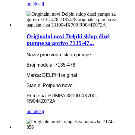
upit
detalj
Originalni novi Delphi sklop dizel
pumpe za gorivo 7135-47...
Naziv proizvoda: sklop pumpe
Broj modela: 7135-478
Marka: DELPHI original
Stanje: Potpuno novo
Primjena: PUMPA 33100-4X700,
R9044Z072A
upit
detalj