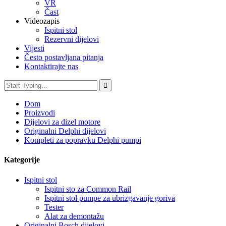
VR
Čast
Videozapis
Ispitni stol
Rezervni dijelovi
Vijesti
Često postavljana pitanja
Kontaktirajte nas
Dom
Proizvodi
Dijelovi za dizel motore
Originalni Delphi dijelovi
Kompleti za popravku Delphi pumpi
Kategorije
Ispitni stol
Ispitni sto za Common Rail
Ispitni stol pumpe za ubrizgavanje goriva
Tester
Alat za demontažu
Originalni Bosch dijelovi