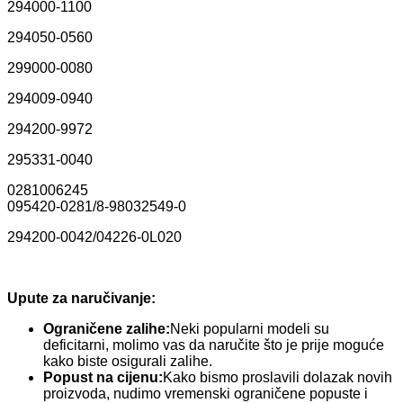
294000-1100
294050-0560
299000-0080
294009-0940
294200-9972
295331-0040
0281006245
095420-0281/8-98032549-0
294200-0042/04226-0L020
Upute za naručivanje:
Ograničene zalihe:
Neki popularni modeli su
deficitarni, molimo vas da naručite što je prije moguće
kako biste osigurali zalihe.
Popust na cijenu:
Kako bismo proslavili dolazak novih
proizvoda, nudimo vremenski ograničene popuste i