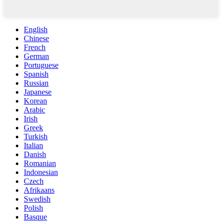
English
Chinese
French
German
Portuguese
Spanish
Russian
Japanese
Korean
Arabic
Irish
Greek
Turkish
Italian
Danish
Romanian
Indonesian
Czech
Afrikaans
Swedish
Polish
Basque