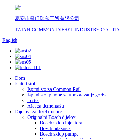
泰安市科门瑞尔工贸有限公司
TAIAN COMMON DIESEL INDUSTRY CO.LTD
English
Dom
Ispitni stol
Ispitni sto za Common Rail
Ispitni stol pumpe za ubrizgavanje goriva
Tester
Alat za demontažu
Dijelovi za dizel motore
Originalni Bosch dijelovi
Bosch sklop injektora
Bosch mlaznica
Bosch sklop pumpe