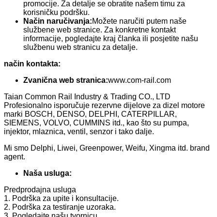
promocije. Za detalje se obratite našem timu za
korisničku podršku.
Način naručivanja:
Možete naručiti putem naše
službene web stranice. Za konkretne kontakt
informacije, pogledajte kraj članka ili posjetite našu
službenu web stranicu za detalje.
način kontakta:
Zvanična web stranica:
www.com-rail.com
Taian Common Rail Industry & Trading CO., LTD
Profesionalno isporučuje rezervne dijelove za dizel motore
marki BOSCH, DENSO, DELPHI, CATERPILLAR,
SIEMENS, VOLVO, CUMMINS itd., kao što su pumpa,
injektor, mlaznica, ventil, senzor i tako dalje.
Mi smo Delphi, Liwei, Greenpower, Weifu, Xingma itd. brand
agent.
Naša usluga:
Predprodajna usluga
1. Podrška za upite i konsultacije.
2. Podrška za testiranje uzoraka.
3. Pogledajte našu tvornicu.