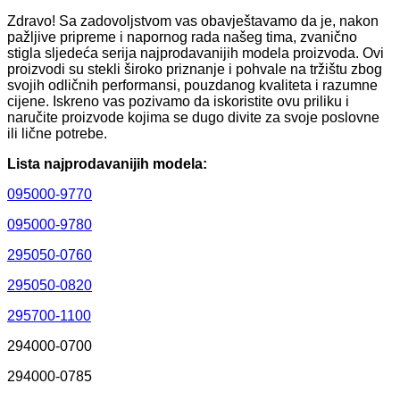
Zdravo! Sa zadovoljstvom vas obavještavamo da je, nakon
pažljive pripreme i napornog rada našeg tima, zvanično
stigla sljedeća serija najprodavanijih modela proizvoda. Ovi
proizvodi su stekli široko priznanje i pohvale na tržištu zbog
svojih odličnih performansi, pouzdanog kvaliteta i razumne
cijene. Iskreno vas pozivamo da iskoristite ovu priliku i
naručite proizvode kojima se dugo divite za svoje poslovne
ili lične potrebe.
Lista najprodavanijih modela:
095000-9770
095000-9780
295050-0760
295050-0820
295700-1100
294000-0700
294000-0785