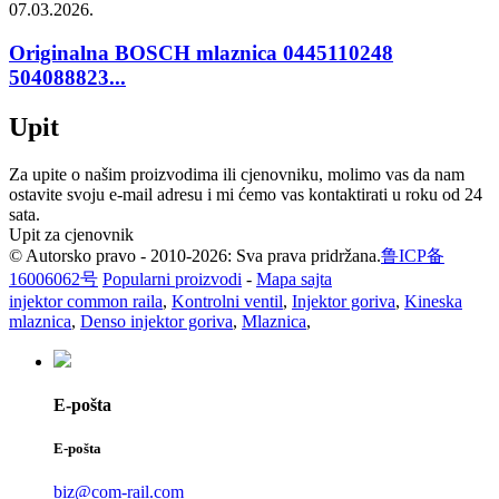
07.03.2026.
Originalna BOSCH mlaznica 0445110248
504088823...
Upit
Za upite o našim proizvodima ili cjenovniku, molimo vas da nam
ostavite svoju e-mail adresu i mi ćemo vas kontaktirati u roku od 24
sata.
Upit za cjenovnik
© Autorsko pravo - 2010-2026: Sva prava pridržana.
鲁ICP备
16006062号
Popularni proizvodi
-
Mapa sajta
injektor common raila
,
Kontrolni ventil
,
Injektor goriva
,
Kineska
mlaznica
,
Denso injektor goriva
,
Mlaznica
,
E-pošta
E-pošta
biz@com-rail.com