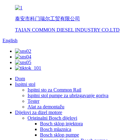
泰安市科门瑞尔工贸有限公司
TAIAN COMMON DIESEL INDUSTRY CO.LTD
English
Dom
Ispitni stol
Ispitni sto za Common Rail
Ispitni stol pumpe za ubrizgavanje goriva
Tester
Alat za demontažu
Dijelovi za dizel motore
Originalni Bosch dijelovi
Bosch sklop injektora
Bosch mlaznica
Bosch sklop pumpe