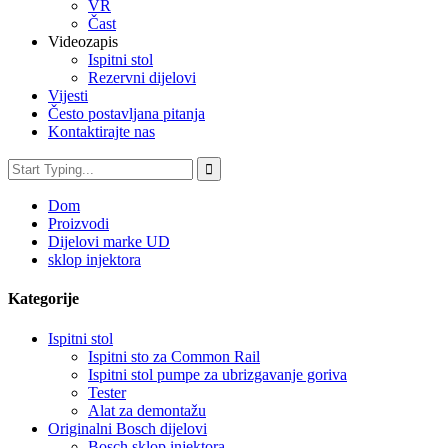
VR
Čast
Videozapis
Ispitni stol
Rezervni dijelovi
Vijesti
Često postavljana pitanja
Kontaktirajte nas
Dom
Proizvodi
Dijelovi marke UD
sklop injektora
Kategorije
Ispitni stol
Ispitni sto za Common Rail
Ispitni stol pumpe za ubrizgavanje goriva
Tester
Alat za demontažu
Originalni Bosch dijelovi
Bosch sklop injektora