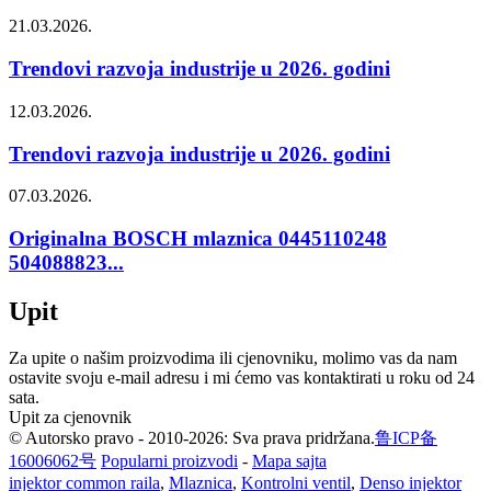
21.03.2026.
Trendovi razvoja industrije u 2026. godini
12.03.2026.
Trendovi razvoja industrije u 2026. godini
07.03.2026.
Originalna BOSCH mlaznica 0445110248
504088823...
Upit
Za upite o našim proizvodima ili cjenovniku, molimo vas da nam
ostavite svoju e-mail adresu i mi ćemo vas kontaktirati u roku od 24
sata.
Upit za cjenovnik
© Autorsko pravo - 2010-2026: Sva prava pridržana.
鲁ICP备
16006062号
Popularni proizvodi
-
Mapa sajta
injektor common raila
,
Mlaznica
,
Kontrolni ventil
,
Denso injektor