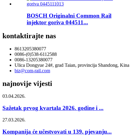
BOSCH Originalni Common Rail
injektor goriva 044511...
kontaktirajte nas
8613205380077
0086-(0)538-6112588
0086-13205380077
Ulica Dongyue 24#, grad Taian, provincija Shandong, Kina
biz@com-rail.com
najnovije vijesti
03.04.2026.
Sažetak prvog kvartala 2026. godine i ...
27.03.2026.
Kompanija će učestvovati u 139. pjevanju...