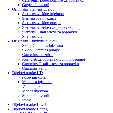
Caterpillar Drugi komplet za popravku
Gusjenični ventil
Originalni Siemens dijelovi
Siemensov sklop injektora
Siemensova mlaznica
Siemensov sklop pumpe
Siemensovi setovi za popravak pumpi
Siemens Ostali setovi za popravku
Siemensov ventil
Originalni Cummins dijelovi
Sklop Cummins injektora
Sklop Cummins pumpe
Cummins mlaznica
Kompleti za popravak Cummins pumpi
Cummins Ostali setovi za popravku
Cummins ventil
Dijelovi marke UD
sklop injektora
Mlaznica injektora
Ventil injektora
Matica injektora
Solenoidni ventil
setovi
Dijelovi marke Liwei
Dijelovi marke Befrag