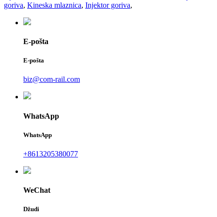
goriva
,
Kineska mlaznica
,
Injektor goriva
,
E-pošta
E-pošta
biz@com-rail.com
WhatsApp
WhatsApp
+8613205380077
WeChat
Džudi