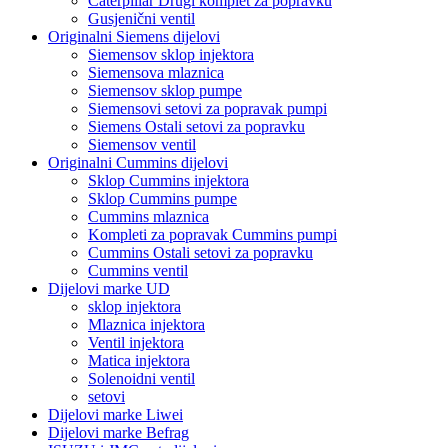
Caterpillar Drugi komplet za popravku
Gusjenični ventil
Originalni Siemens dijelovi
Siemensov sklop injektora
Siemensova mlaznica
Siemensov sklop pumpe
Siemensovi setovi za popravak pumpi
Siemens Ostali setovi za popravku
Siemensov ventil
Originalni Cummins dijelovi
Sklop Cummins injektora
Sklop Cummins pumpe
Cummins mlaznica
Kompleti za popravak Cummins pumpi
Cummins Ostali setovi za popravku
Cummins ventil
Dijelovi marke UD
sklop injektora
Mlaznica injektora
Ventil injektora
Matica injektora
Solenoidni ventil
setovi
Dijelovi marke Liwei
Dijelovi marke Befrag