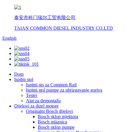
泰安市科门瑞尔工贸有限公司
TAIAN COMMON DIESEL INDUSTRY CO.LTD
English
Dom
Ispitni stol
Ispitni sto za Common Rail
Ispitni stol pumpe za ubrizgavanje goriva
Tester
Alat za demontažu
Dijelovi za dizel motore
Originalni Bosch dijelovi
Bosch sklop injektora
Bosch mlaznica
Bosch sklop pumpe