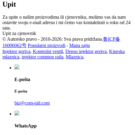
Upit
Za upite o našim proizvodima ili cjenovniku, molimo vas da nam
ostavite svoju e-mail adresu i mi ćemo vas kontaktirati u roku od 24
sata.
Upit za cjenovnik
© Autorsko pravo - 2010-2026: Sva prava pridržana.
鲁ICP备
16006062号
Popularni proizvodi
-
Mapa sajta
Injektor goriva
,
Kontrolni ventil
,
Denso injektor goriva
,
Kineska
mlaznica
,
injektor common raila
,
Mlaznica
,
E-pošta
E-pošta
biz@com-rail.com
WhatsApp