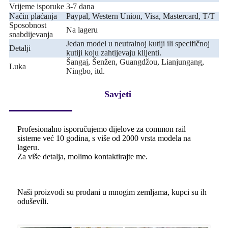
Vrijeme isporuke
3-7 dana
Način plaćanja
Paypal, Western Union, Visa, Mastercard, T/T
Sposobnost
Na lageru
snabdijevanja
Jedan model u neutralnoj kutiji ili specifičnoj
Detalji
kutiji koju zahtijevaju klijenti.
Šangaj, Šenžen, Guangdžou, Lianjungang,
Luka
Ningbo, itd.
Savjeti
Profesionalno isporučujemo dijelove za common rail
sisteme već 10 godina, s više od 2000 vrsta modela na
lageru.
Za više detalja, molimo kontaktirajte me.
Naši proizvodi su prodani u mnogim zemljama, kupci su ih
oduševili.