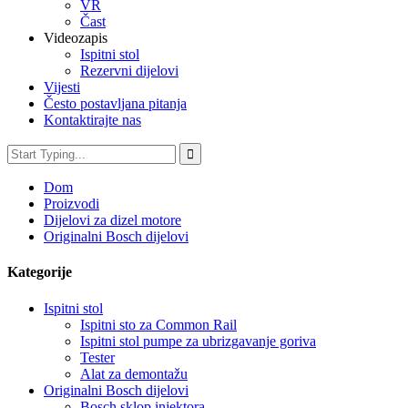
VR
Čast
Videozapis
Ispitni stol
Rezervni dijelovi
Vijesti
Često postavljana pitanja
Kontaktirajte nas
Dom
Proizvodi
Dijelovi za dizel motore
Originalni Bosch dijelovi
Kategorije
Ispitni stol
Ispitni sto za Common Rail
Ispitni stol pumpe za ubrizgavanje goriva
Tester
Alat za demontažu
Originalni Bosch dijelovi
Bosch sklop injektora