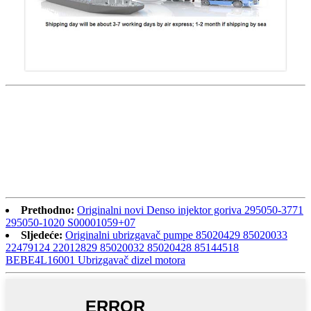
Prethodno:
Originalni novi Denso injektor goriva 295050-3771
295050-1020 S00001059+07
Sljedeće:
Originalni ubrizgavač pumpe 85020429 85020033
22479124 22012829 85020032 85020428 85144518
BEBE4L16001 Ubrizgavač dizel motora