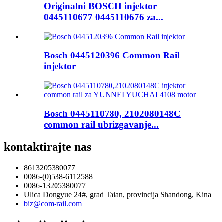
Originalni BOSCH injektor
0445110677 0445110676 za...
Bosch 0445120396 Common Rail
injektor
Bosch 0445110780, 2102080148C
common rail ubrizgavanje...
kontaktirajte nas
8613205380077
0086-(0)538-6112588
0086-13205380077
Ulica Dongyue 24#, grad Taian, provincija Shandong, Kina
biz@com-rail.com