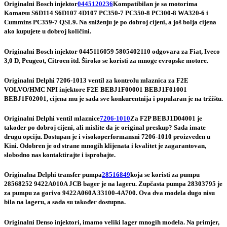
Originalni Bosch injektor
0445120236
Kompatibilan je sa motorima
Komatsu S6D114 S6D107 4D107 PC350-7 PC350-8 PC300-8 WA320-6 i
Cummins PC359-7 QSL9. Na sniženju je po dobroj cijeni, a još bolja cijena
ako kupujete u dobroj količini.
Originalni Bosch injektor 0445116059 5805402110 odgovara za Fiat, Iveco
3,0 D, Peugeot, Citroen itd. Široko se koristi za mnoge evropske motore.
Originalni Delphi 7206-1013 ventil za kontrolu mlaznica za F2E
VOLVO/HMC NPI injektore F2E BEBJ1F00001 BEBJ1F01001
BEBJ1F02001, cijena mu je sada sve konkurentnija i popularan je na tržištu.
Originalni Delphi ventil mlaznice
7206-1010
Za F2P BEBJ1D04001 je
također po dobroj cijeni, ali mislite da je original preskup? Sada imate
drugu opciju. Dostupan je i visokoperformansni 7206-1010 proizveden u
Kini. Odobren je od strane mnogih klijenata i kvalitet je zagarantovan,
slobodno nas kontaktirajte i isprobajte.
Originalna Delphi transfer pumpa
28516849
koja se koristi za pumpu
28568252 9422A010A JCB bager je na lageru. Zupčasta pumpa 28303795 je
za pumpu za gorivo 9422A060A 33100-4A700. Ova dva modela dugo nisu
bila na lageru, a sada su također dostupna.
Originalni Denso injektori, imamo veliki lager mnogih modela. Na primjer,