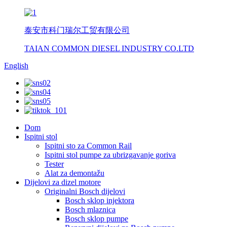
泰安市科门瑞尔工贸有限公司
TAIAN COMMON DIESEL INDUSTRY CO.LTD
English
Dom
Ispitni stol
Ispitni sto za Common Rail
Ispitni stol pumpe za ubrizgavanje goriva
Tester
Alat za demontažu
Dijelovi za dizel motore
Originalni Bosch dijelovi
Bosch sklop injektora
Bosch mlaznica
Bosch sklop pumpe