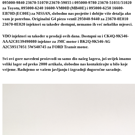
095000-9840 23670-51070\23670-59055 i 095000-9780 23670-51031/51020
za Toyotu, 095000-6240 16600-VM00D (MB40E) i 095000-6250 16600-
EB70D (EC00E) za NISSAN, slobodno nas posjetite i dobijte više detalja ako
vam je potrebno. Originalni G4 piezo ventil 295040-9440 za 23670-0E010
23670-0E020 injektori su također dostupni, nemamo ih već nekoliko mjeseci.
VDO injektori su također u prodaji ovih dana. Dostupni su i CK4Q-9K546-
AA A2C8139490080 injektor za JMC motor i BK2Q-9K546-AG
A2C59517051 5WS40745 za FORD Transit motor.
Svi ovi gore navedeni proizvodi su samo dio našeg lagera, još uvijek imamo
veliki lager od preko 2000 artikala, slobodno nas kontaktirajte u bilo koje
vrijeme. Radujemo se vašem javljanju i izgradnji dugoročne saradnje.