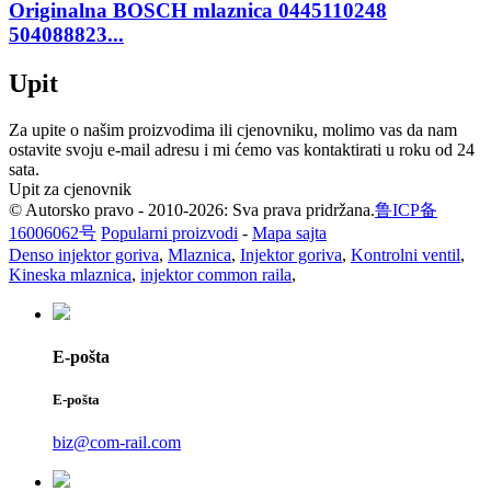
Originalna BOSCH mlaznica 0445110248
504088823...
Upit
Za upite o našim proizvodima ili cjenovniku, molimo vas da nam
ostavite svoju e-mail adresu i mi ćemo vas kontaktirati u roku od 24
sata.
Upit za cjenovnik
© Autorsko pravo - 2010-2026: Sva prava pridržana.
鲁ICP备
16006062号
Popularni proizvodi
-
Mapa sajta
Denso injektor goriva
,
Mlaznica
,
Injektor goriva
,
Kontrolni ventil
,
Kineska mlaznica
,
injektor common raila
,
E-pošta
E-pošta
biz@com-rail.com