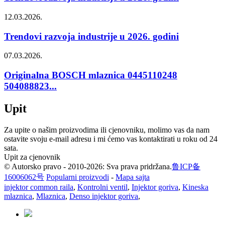
12.03.2026.
Trendovi razvoja industrije u 2026. godini
07.03.2026.
Originalna BOSCH mlaznica 0445110248
504088823...
Upit
Za upite o našim proizvodima ili cjenovniku, molimo vas da nam
ostavite svoju e-mail adresu i mi ćemo vas kontaktirati u roku od 24
sata.
Upit za cjenovnik
© Autorsko pravo - 2010-2026: Sva prava pridržana.
鲁ICP备
16006062号
Popularni proizvodi
-
Mapa sajta
injektor common raila
,
Kontrolni ventil
,
Injektor goriva
,
Kineska
mlaznica
,
Mlaznica
,
Denso injektor goriva
,