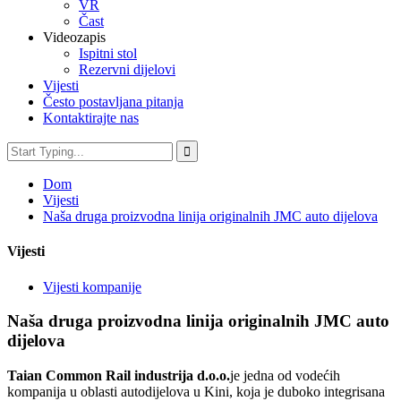
VR
Čast
Videozapis
Ispitni stol
Rezervni dijelovi
Vijesti
Često postavljana pitanja
Kontaktirajte nas
Dom
Vijesti
Naša druga proizvodna linija originalnih JMC auto dijelova
Vijesti
Vijesti kompanije
Naša druga proizvodna linija originalnih JMC auto
dijelova
Taian Common Rail industrija d.o.o.
je jedna od vodećih
kompanija u oblasti autodijelova u Kini, koja je duboko integrisana