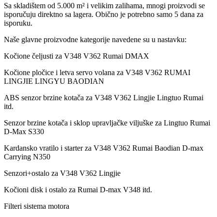
Sa skladištem od 5.000 m² i velikim zalihama, mnogi proizvodi se
isporučuju direktno sa lagera. Obično je potrebno samo 5 dana za
isporuku.
Naše glavne proizvodne kategorije navedene su u nastavku:
Kočione čeljusti za V348 V362 Rumai DMAX
Kočione pločice i letva servo volana za V348 V362 RUMAI
LINGJIE LINGYU BAODIAN
ABS senzor brzine kotača za V348 V362 Lingjie Lingtuo Rumai
itd.
Senzor brzine kotača i sklop upravljačke viljuške za Lingtuo Rumai
D-Max S330
Kardansko vratilo i starter za V348 V362 Rumai Baodian D-max
Carrying N350
Senzori+ostalo za V348 V362 Lingjie
Kočioni disk i ostalo za Rumai D-max V348 itd.
Filteri sistema motora