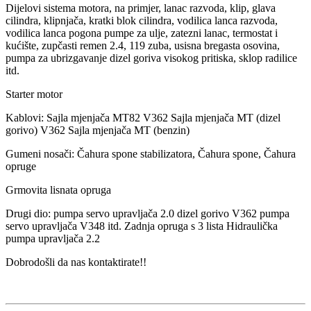
Dijelovi sistema motora, na primjer, lanac razvoda, klip, glava
cilindra, klipnjača, kratki blok cilindra, vodilica lanca razvoda,
vodilica lanca pogona pumpe za ulje, zatezni lanac, termostat i
kućište, zupčasti remen 2.4, 119 zuba, usisna bregasta osovina,
pumpa za ubrizgavanje dizel goriva visokog pritiska, sklop radilice
itd.
Starter motor
Kablovi: Sajla mjenjača MT82 V362 Sajla mjenjača MT (dizel
gorivo) V362 Sajla mjenjača MT (benzin)
Gumeni nosači: Čahura spone stabilizatora, Čahura spone, Čahura
opruge
Grmovita lisnata opruga
Drugi dio: pumpa servo upravljača 2.0 dizel gorivo V362 pumpa
servo upravljača V348 itd. Zadnja opruga s 3 lista Hidraulička
pumpa upravljača 2.2
Dobrodošli da nas kontaktirate!!