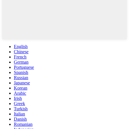
English
Chinese
French
German
Portuguese
Spanish
Russian
Japanese
Korean
Arabic
Irish
Greek
Turkish
Italian
Danish
Romanian