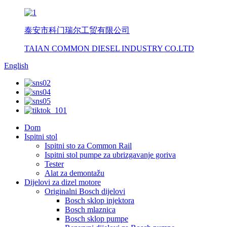
泰安市科门瑞尔工贸有限公司
TAIAN COMMON DIESEL INDUSTRY CO.LTD
English
Dom
Ispitni stol
Ispitni sto za Common Rail
Ispitni stol pumpe za ubrizgavanje goriva
Tester
Alat za demontažu
Dijelovi za dizel motore
Originalni Bosch dijelovi
Bosch sklop injektora
Bosch mlaznica
Bosch sklop pumpe