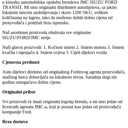
u kinesku automobilsku opskrbu brendova JMC ISUZU FORD
TRANSIT. Mi smo originalni distributeri autodijelova, sa jakim
lokalnim lancem snabdijevanja i skoro 1200 SKU, velikim
količinama na lageru, tako da možemo dobiti dobru cijenu od
proizvođača i podržati brzu isporuku.
Naš asortiman proizvoda obuhvata sve originalne
ISUZU/FORD/JMC serije.
Naši glavni proizvodi: 1. Kočioni sistem 2. Sistem motora 3. Sistem
kvačila i mjenjača 4. Sistem ovjesa 5. Cijeli dijelovi vozila
Cjenovna prednost
Auto dijelovi direktno od originalnog Fordovog agenta proizvođača,
snažnog lanca dobavljača na lokalnom nivou. Saradnja dugi niz
godina omogućava dobru cijenu.
Originalni pribor
Svi proizvodi će imati originalni logotip brenda, a mi smo jedan od
licencnih agenata JMC-a, koji je poznat kao jedan od proizvođača
kompanije Ford.
Brza dostava