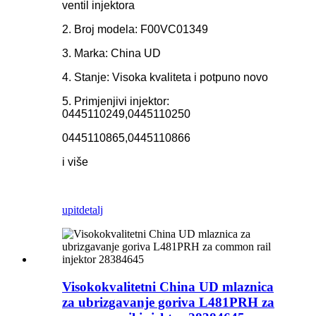
ventil injektora
2. Broj modela: F00VC01349
3. Marka: China UD
4. Stanje: Visoka kvaliteta i potpuno novo
5. Primjenjivi injektor:
0445110249,0445110250
0445110865,0445110866
i više
upit
detalj
Visokokvalitetni China UD mlaznica
za ubrizgavanje goriva L481PRH za