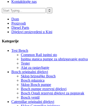
Kontaktirajte nas
Dom
Proizvodi
Diesel Parts
Dijelovi proizvedeni u Kini
Kategorije
Test Bench
Common Rail ispitni sto
Ispitna stanica pumpe za ubrizgavanje goriva
Tester
Alat za rastavljanje
Bosch originalni dijelovi
Sklop brizgaljke Bosch
Bosch mlaznica
Sklop Bosch pumpe
Bosch pumpe rezervni dijelovi
Bosch Ostali rezervni dijelovi za popravak
Bosch ventil
Caterpillar originalni dijelovi
Sklop Caterpillar injektora