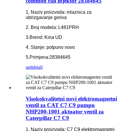
common rail injektor 28384645
1. Naziv proizvoda: mlaznica za
ubrizgavanje goriva
2. Broj modela: L481PRH
3.Brend: Kina UD
4. Stanje: potpuno novo
5.Primjena:28384645
upit
detalj
Visokokvalitetni novi elektromagnetni
ventil za CAT C7 C9 pumpu
NHP200-1001 aktuator ventil za
Caterpillar C7 C9
1. Naziv proizvoda: C7 C9 elektromagnetni