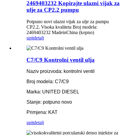
2469403232 Kopirajte ulazni vijak za
ulje za CP2.2 pumpu
Potpuno novi ulazni vijak za ulje za pumpu
CP2.2, Visoka kvaliteta Broj modela:
2469403232 MadeinChina (kopno)
upit
detalj
C7/C9 Kontrolni ventil ulja
Naziv proizvoda: kontrolni ventil
Broj modela: C7/C9
Marka: UNITED DIESEL
Stanje: potpuno novo
Primjena: KAT
upit
detalj