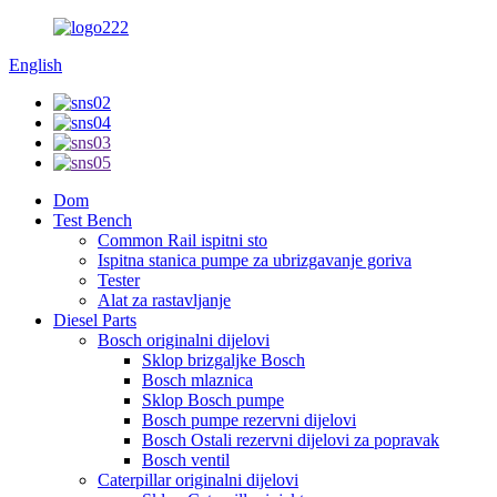
English
Dom
Test Bench
Common Rail ispitni sto
Ispitna stanica pumpe za ubrizgavanje goriva
Tester
Alat za rastavljanje
Diesel Parts
Bosch originalni dijelovi
Sklop brizgaljke Bosch
Bosch mlaznica
Sklop Bosch pumpe
Bosch pumpe rezervni dijelovi
Bosch Ostali rezervni dijelovi za popravak
Bosch ventil
Caterpillar originalni dijelovi