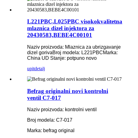
L221PBC,L025PBC visokokvalitetna
mlaznica dizel injektora za
20430583,BEBE4C00101
Naziv proizvoda: Mlaznica za ubrizgavanje
dizel goriva
Broj modela: L221PBC
Marka:
China UD
Stanje: potpuno novo
upit
detalj
Befrag originalni novi kontrolni
ventil C7-017
Naziv proizvoda: kontrolni ventil
Broj modela: C7-017
Marka: befrag original