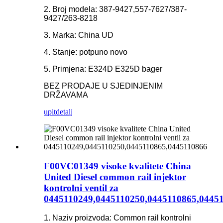
2. Broj modela: 387-9427,557-7627/387-
9427/263-8218
3. Marka: China UD
4. Stanje: potpuno novo
5. Primjena: E324D E325D bager
BEZ PRODAJE U SJEDINJENIM
DRŽAVAMA
upit
detalj
F00VC01349 visoke kvalitete China
United Diesel common rail injektor
kontrolni ventil za
0445110249,0445110250,0445110865,0445
1. Naziv proizvoda: Common rail kontrolni