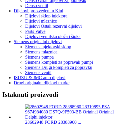
Denso Ostali dijelovi za popravak
Denso ventil
Dijelovi proizvedeni u Kini
Dijelovi sklop injektora
Dijelovi mlaznice
Dijelovi Ostali rezervni dijelovi
Parts Valve
Dijelovi ventilska ploča i šipka
Siemens originalni dijelovi
Siemens injektorski sklop
Siemens mlaznica
Siemens pumpa
Siemens kompleti za popravak pumpi
Siemens Drugi kompleti za popravku
Siemens ventil
ISUZU & JMC auto dijelovi
Drugi originalni dijelovi marke
Istaknuti proizvodi
28602948 FORD 28388960 ...