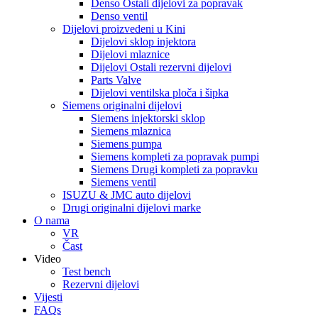
Denso Ostali dijelovi za popravak
Denso ventil
Dijelovi proizvedeni u Kini
Dijelovi sklop injektora
Dijelovi mlaznice
Dijelovi Ostali rezervni dijelovi
Parts Valve
Dijelovi ventilska ploča i šipka
Siemens originalni dijelovi
Siemens injektorski sklop
Siemens mlaznica
Siemens pumpa
Siemens kompleti za popravak pumpi
Siemens Drugi kompleti za popravku
Siemens ventil
ISUZU & JMC auto dijelovi
Drugi originalni dijelovi marke
O nama
VR
Čast
Video
Test bench
Rezervni dijelovi
Vijesti
FAQs