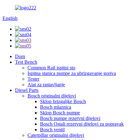
English
Dom
Test Bench
Common Rail ispitni sto
Ispitna stanica pumpe za ubrizgavanje goriva
Tester
Alat za rastavljanje
Diesel Parts
Bosch originalni dijelovi
Sklop brizgaljke Bosch
Bosch mlaznica
Sklop Bosch pumpe
Bosch pumpe rezervni dijelovi
Bosch Ostali rezervni dijelovi za popravak
Bosch ventil
Caterpillar originalni dijelovi