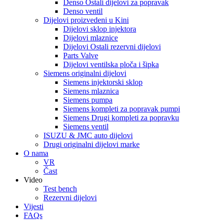
Denso Ostali dijelovi za popravak
Denso ventil
Dijelovi proizvedeni u Kini
Dijelovi sklop injektora
Dijelovi mlaznice
Dijelovi Ostali rezervni dijelovi
Parts Valve
Dijelovi ventilska ploča i šipka
Siemens originalni dijelovi
Siemens injektorski sklop
Siemens mlaznica
Siemens pumpa
Siemens kompleti za popravak pumpi
Siemens Drugi kompleti za popravku
Siemens ventil
ISUZU & JMC auto dijelovi
Drugi originalni dijelovi marke
O nama
VR
Čast
Video
Test bench
Rezervni dijelovi
Vijesti
FAQs