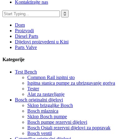
Kontaktirajte nas
Dom
Proizvodi
Diesel Parts
Dijelovi proizvedeni u Kini
Parts Valve
Kategorije
Test Bench
Common Rail ispitni sto
Ispitna stanica pumpe za ubrizgavanje goriva
Tester
Alat za rastavljanje
Bosch originalni dijelovi
Sklop brizgaljke Bosch
Bosch mlaznica
Sklop Bosch pumpe
Bosch pumpe rezervni dijelovi
Bosch Ostali rezervni dijelovi za popravak
Bosch ventil
Caterpillar originalni dijelovi