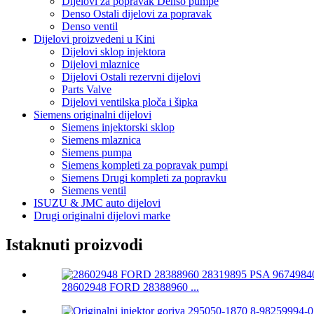
Dijelovi za popravak Denso pumpe
Denso Ostali dijelovi za popravak
Denso ventil
Dijelovi proizvedeni u Kini
Dijelovi sklop injektora
Dijelovi mlaznice
Dijelovi Ostali rezervni dijelovi
Parts Valve
Dijelovi ventilska ploča i šipka
Siemens originalni dijelovi
Siemens injektorski sklop
Siemens mlaznica
Siemens pumpa
Siemens kompleti za popravak pumpi
Siemens Drugi kompleti za popravku
Siemens ventil
ISUZU & JMC auto dijelovi
Drugi originalni dijelovi marke
Istaknuti proizvodi
28602948 FORD 28388960 ...