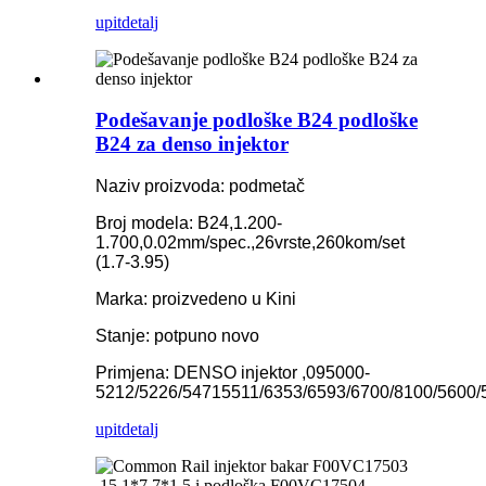
upit
detalj
Podešavanje podloške B24 podloške
B24 za denso injektor
Naziv proizvoda: podmetač
Broj modela: B24,1.200-
1.700,0.02mm/spec.,26vrste,260kom/set
(1.7-3.95)
Marka: proizvedeno u Kini
Stanje: potpuno novo
Primjena: DENSO injektor ,095000-
5212/5226/54715511/6353/6593/6700/8100/5600
upit
detalj