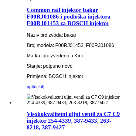
Common rail injektor bakar
F00RJ01086 i podloška injektora
F00RJ01453 za BOSCH injektor
Naziv proizvoda: bakar
Broj modela: F00RJ01453, F00RJ01086
Marka: proizvedeno u Kini
Stanje: potpuno novo
Primjena: BOSCH injektor
upit
detalj
Visokokvalitetni uljni ventil za C7 C9
injektor 254-4339, 387-9433, 263-
8218, 387-9427