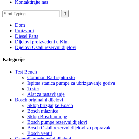
Kontaktirajte nas
Dom
Proizvodi
Diesel Parts
Dijelovi proizvedeni u Kini
Dijelovi Ostali rezervni dijelovi
Kategorije
Test Bench
Common Rail ispitni sto
Ispitna stanica pumpe za ubrizgavanje goriva
Tester
Alat za rastavljanje
Bosch originalni dijelovi
Sklop brizgaljke Bosch
Bosch mlaznica
Sklop Bosch pumpe
Bosch pumpe rezervni dijelovi
Bosch Ostali rezervni dijelovi za popravak
Bosch ventil
Caterpillar originalni dijelovi