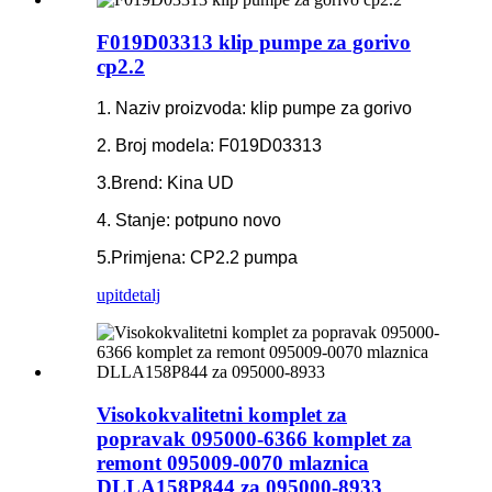
F019D03313 klip pumpe za gorivo
cp2.2
1. Naziv proizvoda: klip pumpe za gorivo
2. Broj modela: F019D03313
3.Brend: Kina UD
4. Stanje: potpuno novo
5.Primjena: CP2.2 pumpa
upit
detalj
Visokokvalitetni komplet za
popravak 095000-6366 komplet za
remont 095009-0070 mlaznica
DLLA158P844 za 095000-8933