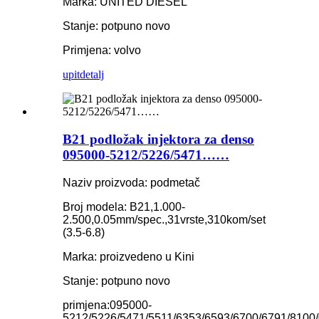
Marka: UNITED DIESEL
Stanje: potpuno novo
Primjena: volvo
upit
detalj
B21 podložak injektora za denso
095000-5212/5226/5471……
Naziv proizvoda: podmetač
Broj modela: B21,1.000-
2.500,0.05mm/spec.,31vrste,310kom/set
(3.5-6.8)
Marka: proizvedeno u Kini
Stanje: potpuno novo
primjena:
095000-
5212/5226/5471/5511/6353/6593/6700/6791/8100