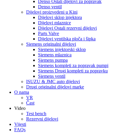
Denso Ostali dijelovi za popravak
Denso ventil
Dijelovi proizvedeni u Kini
Dijelovi sklop injektora
Dijelovi mlaznice
Dijelovi Ostali rezervni dijelovi
Parts Valve
Dijelovi ventilska ploča i šipka
Siemens originalni dijelovi
Siemens injektorski sklop
Siemens mlaznica
Siemens pumpa
Siemens kompleti za popravak pumpi
Siemens Drugi kompleti za popravku
Siemens ventil
ISUZU & JMC auto dijelovi
Drugi originalni dijelovi marke
O nama
VR
Čast
Video
Test bench
Rezervni dijelovi
Vijesti
FAQs