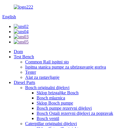
English
Dom
Test Bench
Common Rail ispitni sto
Ispitna stanica pumpe za ubrizgavanje goriva
Tester
Alat za rastavljanje
Diesel Parts
Bosch originalni dijelovi
Sklop brizgaljke Bosch
Bosch mlaznica
Sklop Bosch pumpe
Bosch pumpe rezervni dijelovi
Bosch Ostali rezervni dijelovi za popravak
Bosch ventil
Caterpillar originalni dijelovi