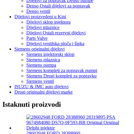
Dijelovi za popravak Denso pumpe
Denso Ostali dijelovi za popravak
Denso ventil
Dijelovi proizvedeni u Kini
Dijelovi sklop injektora
Dijelovi mlaznice
Dijelovi Ostali rezervni dijelovi
Parts Valve
Dijelovi ventilska ploča i šipka
Siemens originalni dijelovi
Siemens injektorski sklop
Siemens mlaznica
Siemens pumpa
Siemens kompleti za popravak pumpi
Siemens Drugi kompleti za popravku
Siemens ventil
ISUZU & JMC auto dijelovi
Drugi originalni dijelovi marke
Istaknuti proizvodi
28602948 FORD 28388960 ...