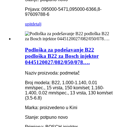
Prijava: 095000-5471,095000-6366,8-
97609788-6
upit
detalj
Podloška za podešavanje B22
podloška B22 za Bosch injektor
0445120027/082/050/078….
Naziv proizvoda: podmetač
Broj modela: B22, 1.000-1.140, 0.01
mm/spec., 15 vrsta, 150 kom/set; 1.160-
1.400, 0.02 mm/spec., 13 vrsta, 130 kom/set
(3.5-6.8)
Marka: proizvedeno u Kini
Stanje: potpuno novo
Primjena: BOSCH injektor